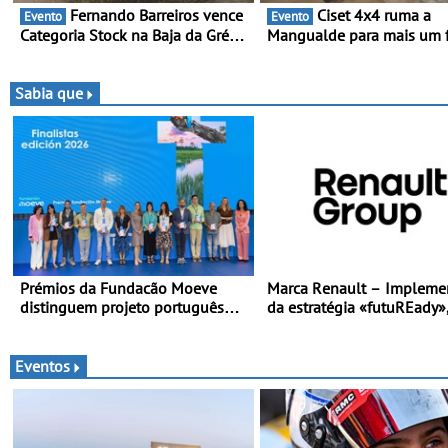
Fernando Barreiros vence
Ciset 4x4 ruma a
Evento
Evento
Categoria Stock na Baja da Grécia
Mangualde para mais um 
- Piloto conquista importante
semana de espetáculo,
triunfo para o Mundial de Bajas
resistência e desafios na
montanha
Sabia que
Prémios da Fundacão Moeve
Marca Renault – Impleme
distinguem projeto português
da estratégia «futuREady»
Fruta Feia pela promoção de uma
combinando crescimento,
transição ecológica justa
eletrificação e criação de 
Eventos