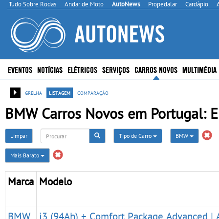
Tudo Sobre Rodas
Andar de Moto
AutoNews
Propedalar
Cardápio
EVENTOS
NOTÍCIAS
ELÉTRICOS
SERVIÇOS
CARROS NOVOS
MULTIMÉDIA
grelha
listagem
comparação
BMW Carros Novos em Portugal: El
Limpar
Tipo de Carro
BMW
Mais Barato
Marca
Modelo
BMW
i3 (94Ah) + Comfort Package Advanced | A