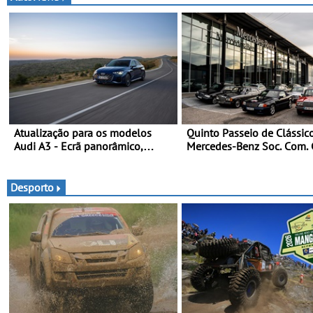
Atualização para os modelos
Quinto Passeio de Clássic
Audi A3 - Ecrã panorâmico,
Mercedes-Benz Soc. Com. 
assist. de condução adaptativo
Santos com inscrições abe
plus, estacion. assistido e
assistente de marcha-atrás
Desporto