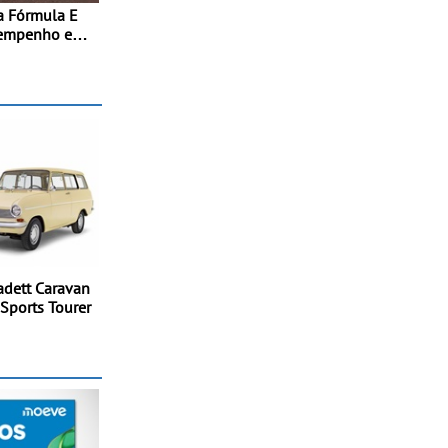
a Fórmula E
sempenho e
o integral ao
ição elétrica
0 kW (816 cv)
s 100 km/h em
adett Caravan
Sports Tourer