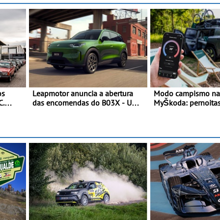
os
Leapmotor anuncia a abertura
Modo campismo na 
C.
das encomendas do B03X - Uma
MyŠkoda: pernoitas
rtas
nova referência no segmento dos
em veículos elétric
crossovers urbanos