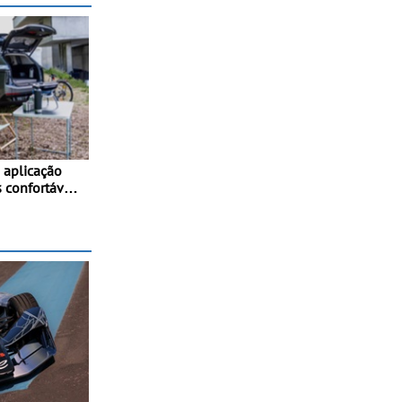
aplicação
 confortáveis
os