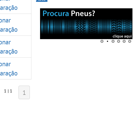
aração
onar
aração
onar
aração
onar
aração
1 | 1
1