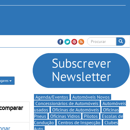
ugares
Agenda/Eventos
Automóveis Novos
Concessionários de Automóveis
Automóveis
 comparar
usados
Oficinas de Automóveis
Oficinas
Pneus
Oficinas Vidros
Pilotos
Escolas de
Condução
Centros de Inspecção
Clubes
onar
Auto