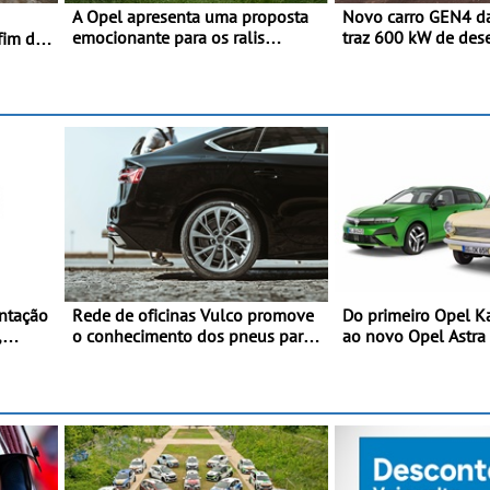
A Opel apresenta uma proposta
Novo carro GEN4 d
emocionante para os ralis
traz 600 kW de de
fim de
internacionais - Novo automóvel
tecnologia de traçã
de competição, um calendário
programa de compet
apelativo e uma equipa júnior
da Nissan - São 60
competitiva
e acelera dos 0 ao
1,8 segundos
ntação
Rede de oficinas Vulco promove
Do primeiro Opel K
,
o conhecimento dos pneus para
ao novo Opel Astra 
ajudar a conduzir com mais
valor
segurança