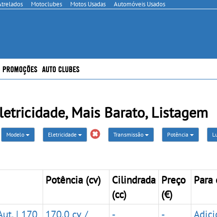
Atrelados
Motoclubes
Motos Usadas
Automóveis Usados
PROMOÇÕES
AUTO CLUBES
etricidade, Mais Barato, Listagem
Modelo
Eletricidade
Transmissão
Potência
L
Potência (cv)
Cilindrada
Preço
Para
(cc)
(€)
ut. | 170
170,0 cv /
-
-
Adici