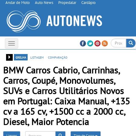
Andar de Moto
Auto News
Propedalar
Cardápio
Toggle
navigation
grelha
listagem
comparação
BMW Carros Cabrio, Carrinhas,
Carros, Coupé, Monovolumes,
SUVs e Carros Utilitários Novos
em Portugal: Caixa Manual, +135
cv a 165 cv, +1500 cc a 2000 cc,
Diesel, Maior Potencia
Limpar
Tipo de Carro