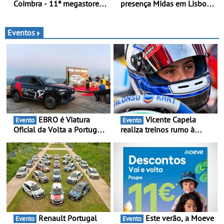
Coimbra - 11ª megastore
presença Midas em Lisboa
reforça presença da marca
com abertura em Campo
na Região Centro
Grande - E assinatura para
nova unidade em Vialonga
Eventos
EBRO é Viatura
Vicente Capela
Evento
Evento
Oficial da Volta a Portugal
realiza treinos rumo à
2026 - Marca reforça
temporada do Campeonato
presença nacional ao lado
Portugal Karting e mira boa
da mítica prova de ciclismo
estreia - O Campeonato
e leva a sua gama SUV
Portugal Karting 2026
multi-energia às estradas
decorre entre 1 de Março e
de Portugal
6 de Setembro
Renault Portugal
Este verão, a Moeve
Evento
Evento