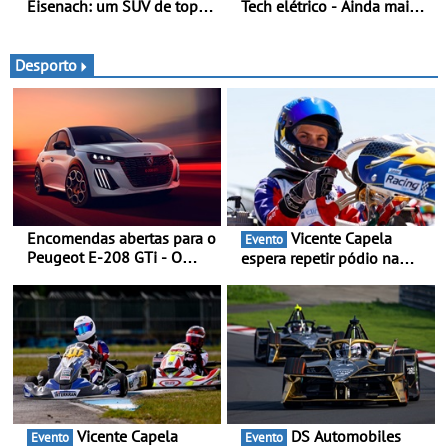
Eisenach: um SUV de topo
Tech elétrico - Ainda mais
com um design elegante
personalidade, dinamismo
que poupa recursos
e tecnologia
Desporto
Encomendas abertas para o
Vicente Capela
Evento
Peugeot E-208 GTi - O
espera repetir pódio na
novo desportivo elétrico
categoria Rotax Júnior Max
com as melhores
em Castelo Branco - Depois
performances da categoria
do 3.º lugar em Braga,
procura resultados ainda
melhores na 2.ª ronda da
RMC Portugal 2026
Vicente Capela
DS Automobiles
Evento
Evento