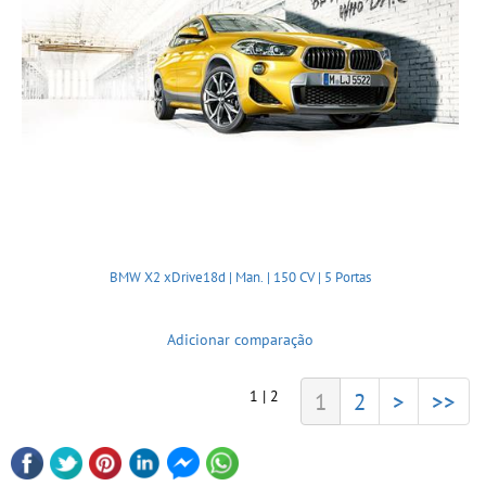
BMW X2 xDrive18d | Man. | 150 CV | 5 Portas
Adicionar comparação
1 | 2
1
2
>
>>