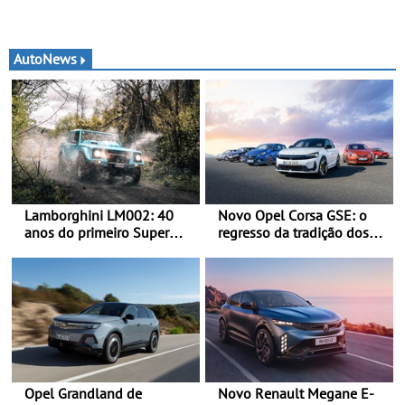
AutoNews
Lamborghini LM002: 40
Novo Opel Corsa GSE: o
anos do primeiro Super
regresso da tradição dos
SUV da história - Em 1986,
“hot hatch” - Pequeno,
a Lamborghini desvendou
potente, rápido: 207 kW
o extraordinário todo-o-
(281 cv), 345 Nm, 0 aos
terreno com motor V12 que
100 km/h em 5,5 segundos
abriu caminho para a
família Urus
Opel Grandland de
Novo Renault Megane E-