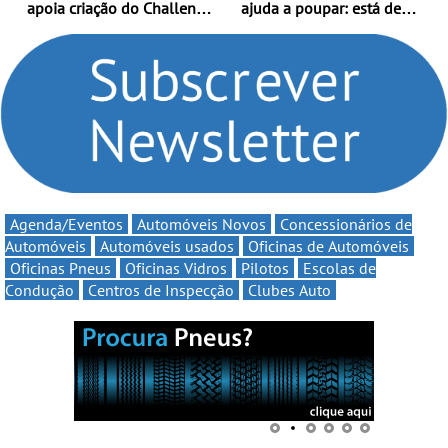
apoia criação do Challenge
ajuda a poupar: está de
Clio Rally5 - O
volta a campanha “Vai e
compromisso com o
Volta” com descontos de
automobilismo nacional
até 11€
continua em 2026
Agenda/Eventos
Automóveis Novos
Concessionários de
Automóveis
Automóveis usados
Oficinas de Automóveis
Oficinas Pneus
Oficinas Vidros
Pilotos
Escolas de
Condução
Centros de Inspecção
Clubes Auto