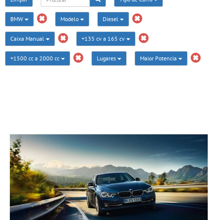
BMW
Modelo
Diesel
Caixa Manual
+135 cv a 165 cv
+1500 cc a 2000 cc
Lugares
Maior Potencia