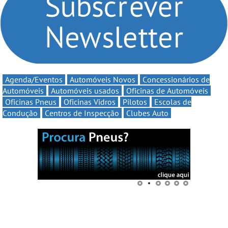
continua em 2026
Agenda/Eventos
Automóveis Novos
Concessionários de
Automóveis
Automóveis usados
Oficinas de Automóveis
Oficinas Pneus
Oficinas Vidros
Pilotos
Escolas de
Condução
Centros de Inspecção
Clubes Auto