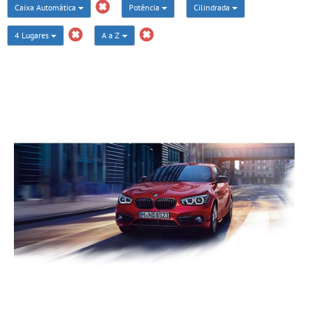
Caixa Automática
Potência
Cilindrada
4 Lugares
A a Z