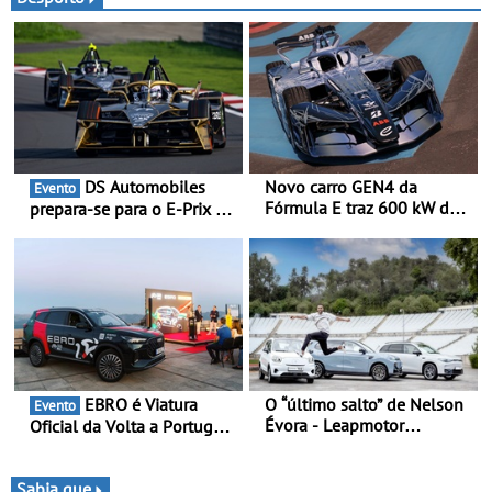
DS Automobiles
Novo carro GEN4 da
Evento
Fórmula E traz 600 kW de
prepara-se para o E-Prix de
desempenho e tecnologia
Tóquio - A capital japonesa
de tração integral ao
vai acolher duas corridas
programa de competição
noturnas, uma estreia para
elétrica da Nissan - São
no campeonato
600 kW (816 cv) e acelera
dos 0 aos 100 km/h em 1,8
segundos
EBRO é Viatura
O “último salto” de Nelson
Evento
Évora - Leapmotor
Oficial da Volta a Portugal
Portugal ao lado do
2026 - Marca reforça
Campeão Olímpico num
presença nacional ao lado
momento histórico
da mítica prova de ciclismo
Sabia que