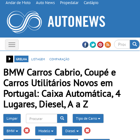
Andar de Moto
Auto News
Propedalar
Cardápio
Toggle
navigation
grelha
listagem
comparação
BMW Carros Cabrio, Coupé e
Carros Utilitários Novos em
Portugal: Caixa Automática, 4
Lugares, Diesel, A a Z
Limpar
Tipo de Carro
BMW
Modelo
Diesel