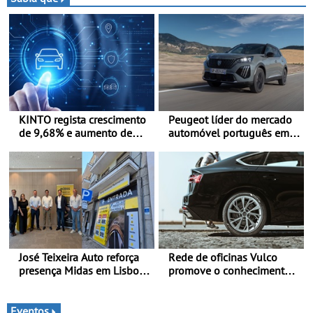
e leva a sua gama SUV
multi-energia às estradas
de Portugal
KINTO regista crescimento
Peugeot líder do mercado
de 9,68% e aumento de
automóvel português em
43% na frota elétrica e
junho e no primeiro
plug-in
semestre
José Teixeira Auto reforça
Rede de oficinas Vulco
presença Midas em Lisboa
promove o conhecimento
com abertura em Campo
dos pneus para ajudar a
Grande - E assinatura para
conduzir com mais
nova unidade em Vialonga
segurança
Eventos