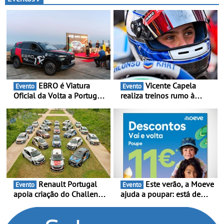
EBRO é Viatura
Vicente Capela
Evento
Evento
Oficial da Volta a Portugal
realiza treinos rumo à
2026 - Marca reforça
temporada do Campeonato
presença nacional ao lado
Portugal Karting e mira boa
da mítica prova de ciclismo
estreia - O Campeonato
e leva a sua gama SUV
Portugal Karting 2026
multi-energia às estradas
decorre entre 1 de Março e
de Portugal
6 de Setembro
Renault Portugal
Este verão, a Moeve
Evento
Evento
apoia criação do Challenge
ajuda a poupar: está de
Clio Rally5 - O
volta a campanha “Vai e
compromisso com o
Volta” com descontos de
automobilismo nacional
até 11€