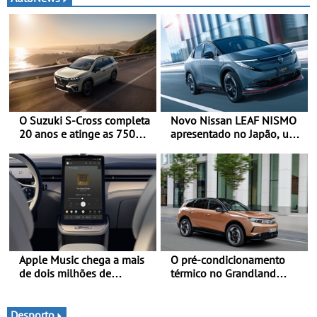
O Suzuki S-Cross completa
Novo Nissan LEAF NISMO
20 anos e atinge as 750
apresentado no Japão, uma
000 unidades a nível
interpretação mais
mundial
desportiva do SUV 100%
elétrico - Versão de maior
desempenho da terceira
geração do modelo elétrico
da marca
Apple Music chega a mais
O pré-condicionamento
de dois milhões de
térmico no Grandland
automóveis Volvo
Electric e noutros modelos
Opel - Manter-se fresco
nos dias quentes de verão
Desporto