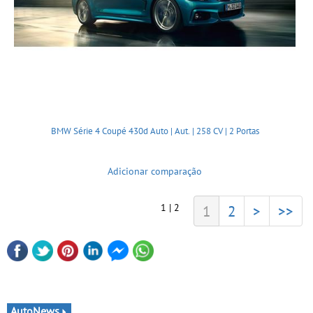
BMW Série 4 Coupé 430d Auto | Aut. | 258 CV | 2 Portas
Adicionar comparação
1 | 2
1
2
>
>>
AutoNews