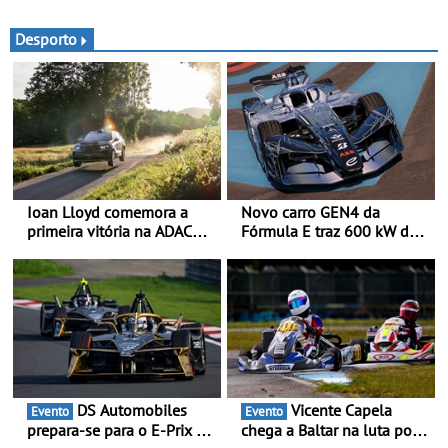
condução adaptativo plus,
passa agora a
estacion. assistido e
disponibilizar três versões
Desporto
assistente de marcha-atrás
distintas
Ioan Lloyd comemora a
Novo carro GEN4 da
primeira vitória na ADAC
Fórmula E traz 600 kW de
Opel GSE Rally Cup - Claire
desempenho e tecnologia
Schönborn é a segunda
de tração integral ao
mulher a subir ao pódio na
programa de competição
Rally Cup
elétrica da Nissan - São
600 kW (816 cv) e acelera
dos 0 aos 100 km/h em 1,8
segundos
DS Automobiles
Vicente Capela
Evento
Evento
prepara-se para o E-Prix de
chega a Baltar na luta por