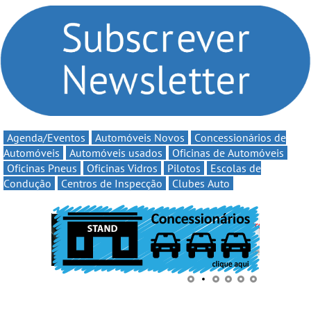
Clio Rally5 - O
volta a campanha “Vai e
compromisso com o
Volta” com descontos de
automobilismo nacional
até 11€
continua em 2026
Agenda/Eventos
Automóveis Novos
Concessionários de
Automóveis
Automóveis usados
Oficinas de Automóveis
Oficinas Pneus
Oficinas Vidros
Pilotos
Escolas de
Condução
Centros de Inspecção
Clubes Auto