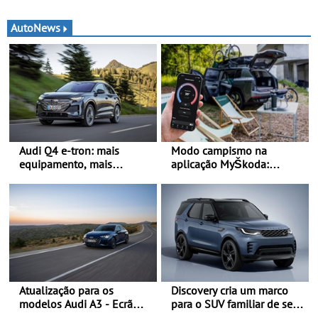
AutoNews
Audi Q4 e-tron: mais
Modo campismo na
equipamento, mais
aplicação MyŠkoda:
tecnologia e uma oferta
pernoitas confortáveis em
ainda mais competitiva -
veículos elétricos
Até 740 quilómetros de
autonomia e carregamento
mais rápido
Atualização para os
Discovery cria um marco
modelos Audi A3 - Ecrã
para o SUV familiar de sete
panorâmico, assist. de
lugares - A gama Discovery