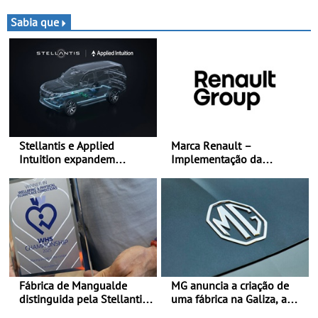
especial tira triunfo a Ogier
espetáculo, resistência e
desafios na montanha
Sabia que
Stellantis e Applied
Marca Renault –
Intuition expandem
Implementação da
colaboração com a STLA
estratégia «futuREady»,
Brain - Para avançar no
combinando crescimento,
software de veículos e
eletrificação e criação de
melhorar a experiência dos
valor
clientes
Fábrica de Mangualde
MG anuncia a criação de
distinguida pela Stellantis
uma fábrica na Galiza, a
pela sua política de bem-
primeira na Europa