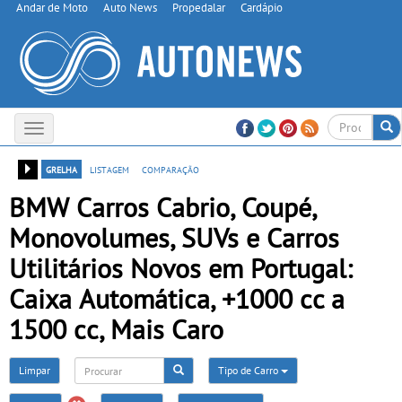
Andar de Moto
Auto News
Propedalar
Cardápio
Toggle
navigation
grelha
listagem
comparação
BMW Carros Cabrio, Coupé,
Monovolumes, SUVs e Carros
Utilitários Novos em Portugal:
Caixa Automática, +1000 cc a
1500 cc, Mais Caro
Limpar
Tipo de Carro