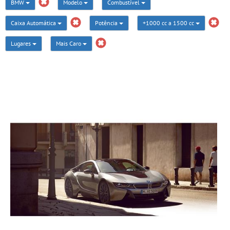
BMW
Modelo
Combustível
Caixa Automática
Potência
+1000 cc a 1500 cc
Lugares
Mais Caro