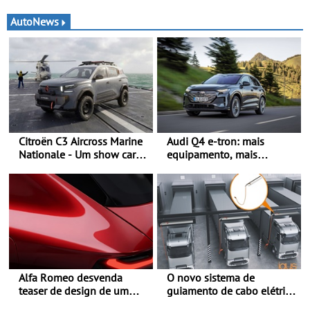
AutoNews
Citroën C3 Aircross Marine
Audi Q4 e-tron: mais
Nationale - Um show car
equipamento, mais
inédito que celebra 400
tecnologia e uma oferta
anos de compromisso e
ainda mais competitiva -
inovação
Até 740 quilómetros de
autonomia e carregamento
mais rápido
Alfa Romeo desvenda
O novo sistema de
teaser de design de um
guiamento de cabo elétrico
novo SUV para o segmento
da igus melhora o