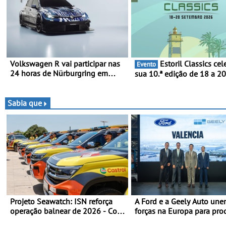
Volkswagen R vai participar nas
Estoril Classics celebra a
Evento
24 horas de Nürburgring em
sua 10.ª edição de 18 a 2
2027 - No ano em que assinala o
Setembro de 2026
25.º aniversário da Marca de
performance premium
Sabia que
Projeto Seawatch: ISN reforça
A Ford e a Geely Auto un
operação balnear de 2026 - Com
forças na Europa para pro
apoio de viaturas Volkswagen
veículos multienergia de 