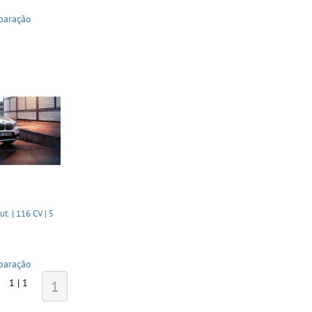
paração
. | 116 CV | 5
paração
1 | 1
1