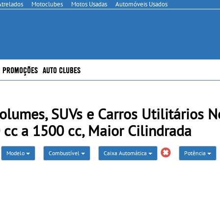
Atrelados
Motoclubes
Motos Usadas
Automóveis Usados
PROMOÇÕES
AUTO CLUBES
lumes, SUVs e Carros Utilitários 
 cc a 1500 cc, Maior Cilindrada
Modelo
Combustível
Caixa Automática
Potência