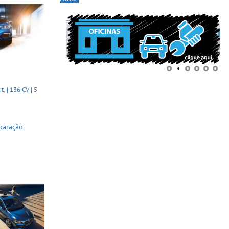
. | 136 CV | 5
paração