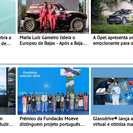
Maria Luís Gameiro lidera o
A Opel apresenta u
Europeu de Bajas - Após a Baja
emocionante para os
0 de
da Grécia
internacionais - Novo automóvel
de competição, um 
apelativo e uma equ
competitiva
em
Prémios da Fundacão Moeve
Glassdrive® lança a
duzir
distinguem projeto português
virtual e otimiza marcações
última
Fruta Feia pela promoção de uma
online em Portugal 