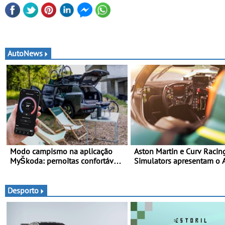
AutoNews
Modo campismo na aplicação
Aston Martin e Curv Racin
MyŠkoda: pernoitas confortáveis
Simulators apresentam o
em veículos elétricos
C01-R Hypercar Edition -
Simulador celebra os Asto
Martin Valkyrie que comp
Desporto
em Le Mans