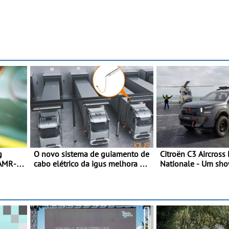
g
O novo sistema de guiamento de
Citroën C3 Aircross
 AMR-
cabo elétrico da igus melhora o
Nationale - Um sho
carregamento de camiões e
que celebra 400 an
n
carros elétricos - O e-tract DC
compromisso e ino
etem
horizontal traz mais conforto
para os motoristas, menos
acidentes nas manobras e
máxima proteção contra furtos