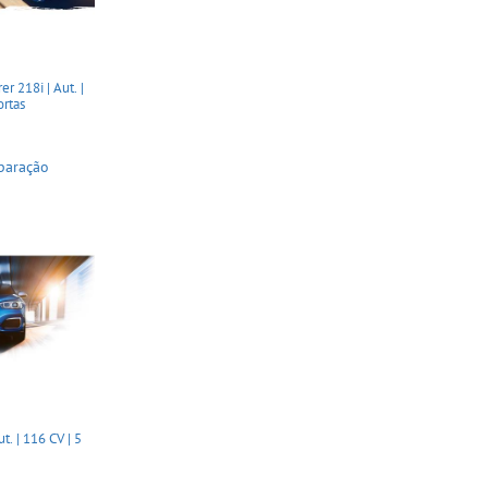
r 218i | Aut. |
ortas
paração
. | 116 CV | 5