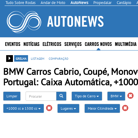
Tudo Sobre Rodas
Andar de Moto
AutoNews
Propedalar
Cardápio
EVENTOS
NOTÍCIAS
ELÉTRICOS
SERVIÇOS
CARROS NOVOS
MULTIMÉDIA
grelha
listagem
comparação
BMW Carros Cabrio, Coupé, Monovo
Portugal: Caixa Automática, +1000
Limpar
Tipo de Carro
BMW
+1000 cc a 1500 cc
Lugares
Maior Cilindrada