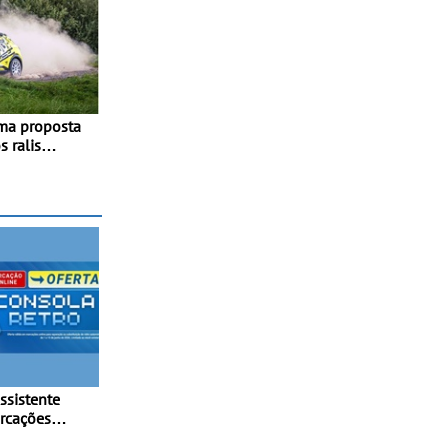
ma proposta
 ralis
calendário
ipa júnior
ssistente
- A Assistente