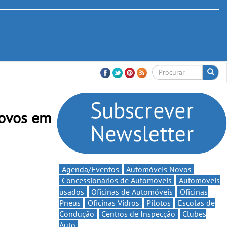
Novos em
Agenda/Eventos
Automóveis Novos
Concessionários de Automóveis
Automóveis
usados
Oficinas de Automóveis
Oficinas
Pneus
Oficinas Vidros
Pilotos
Escolas de
Condução
Centros de Inspecção
Clubes
Auto