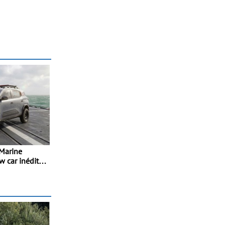
 Marine
w car inédito
os de
vação