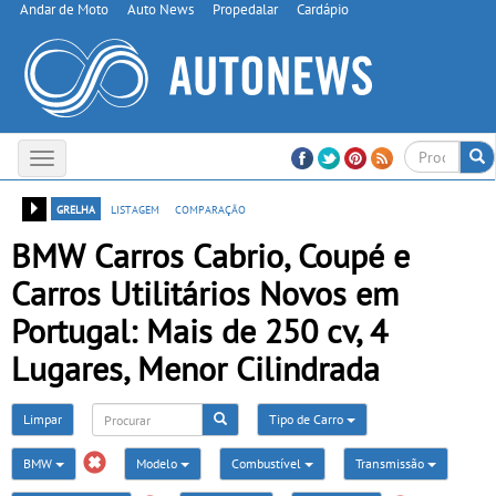
Andar de Moto
Auto News
Propedalar
Cardápio
Toggle
navigation
grelha
listagem
comparação
BMW Carros Cabrio, Coupé e
Carros Utilitários Novos em
Portugal: Mais de 250 cv, 4
Lugares, Menor Cilindrada
Limpar
Tipo de Carro
BMW
Modelo
Combustível
Transmissão