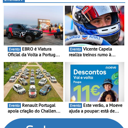
lançamento, os primeiros
clientes beneficiam da
oferta de 3 anos de
manutenção incluída
EBRO é Viatura
Vicente Capela
Evento
Evento
Oficial da Volta a Portugal
realiza treinos rumo à
2026 - Marca reforça
temporada do Campeonato
presença nacional ao lado
Portugal Karting e mira boa
da mítica prova de ciclismo
estreia - O Campeonato
e leva a sua gama SUV
Portugal Karting 2026
multi-energia às estradas
decorre entre 1 de Março e
de Portugal
6 de Setembro
Renault Portugal
Este verão, a Moeve
Evento
Evento
apoia criação do Challenge
ajuda a poupar: está de
Clio Rally5 - O
volta a campanha “Vai e
compromisso com o
Volta” com descontos de
automobilismo nacional
até 11€