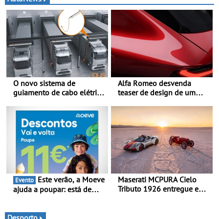
O novo sistema de
Alfa Romeo desvenda
guiamento de cabo elétrico
teaser de design de um
da igus melhora o
novo SUV para o segmento
carregamento de camiões e
C - Apresentado
carros elétricos - O e-tract
oficialmente no quarto
DC horizontal traz mais
trimestre de 2027
conforto para os
motoristas, menos
acidentes nas manobras e
máxima proteção contra
furtos
Este verão, a Moeve
Maserati MCPURA Cielo
Evento
Tributo 1926 entregue em
ajuda a poupar: está de
Modena no dia das Mille
volta a campanha “Vai e
Miglia 2026
Volta” com descontos de
até 11€
Desporto