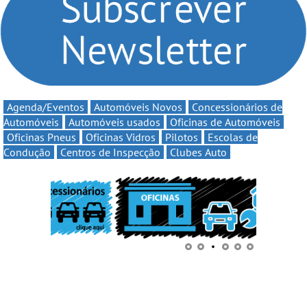
continua em 2026
Agenda/Eventos
Automóveis Novos
Concessionários de
Automóveis
Automóveis usados
Oficinas de Automóveis
Oficinas Pneus
Oficinas Vidros
Pilotos
Escolas de
Condução
Centros de Inspecção
Clubes Auto