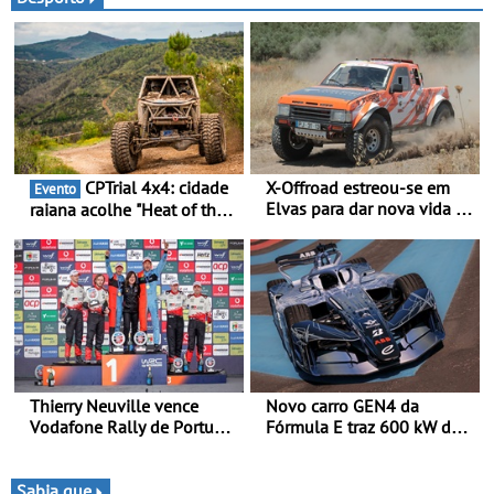
CPTrial 4x4: cidade
X-Offroad estreou-se em
Evento
Elvas para dar nova vida às
raiana acolhe "Heat of the
velhas glórias do todo-o-
Mountain" - Três dezenas
terreno - Primeira prova do
de equipas em Bragança
novo troféu juntou 14
pilotos no Alto Alentejo,
com viaturas T0, T8 e TA
em competição
Thierry Neuville vence
Novo carro GEN4 da
Vodafone Rally de Portugal
Fórmula E traz 600 kW de
2026 - Furo na penúltima
desempenho e tecnologia
especial tira triunfo a Ogier
de tração integral ao
programa de competição
Sabia que