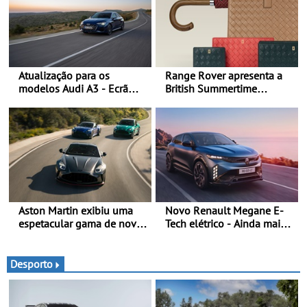
Atualização para os
Range Rover apresenta a
modelos Audi A3 - Ecrã
British Summertime
panorâmico, assist. de
Collection - Uma expressão
condução adaptativo plus,
requintada do luxo
estacion. assistido e
moderno inspirada nos
assistente de marcha-atrás
rituais e momentos
culturais da época de verão
britânica
Aston Martin exibiu uma
Novo Renault Megane E-
espetacular gama de novos
Tech elétrico - Ainda mais
modelos ‘S’ no Goodwood
personalidade, dinamismo
Festival of Speed 2026
e tecnologia
Desporto