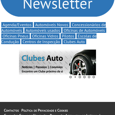
Agenda/Eventos
Automóveis Novos
Concessionários de
Automóveis
Automóveis usados
Oficinas de Automóveis
Oficinas Pneus
Oficinas Vidros
Pilotos
Escolas de
Condução
Centros de Inspecção
Clubes Auto
Contactos
Política de Privacidade e Cookies
A