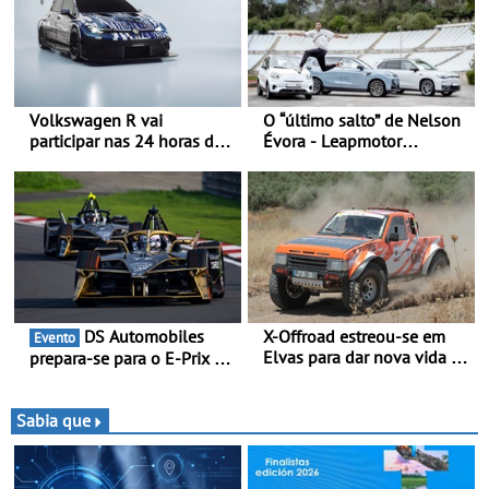
Volkswagen R vai
O “último salto” de Nelson
participar nas 24 horas de
Évora - Leapmotor
Nürburgring em 2027 - No
Portugal ao lado do
ano em que assinala o 25.º
Campeão Olímpico num
aniversário da Marca de
momento histórico
performance premium
DS Automobiles
X-Offroad estreou-se em
Evento
Elvas para dar nova vida às
prepara-se para o E-Prix de
velhas glórias do todo-o-
Tóquio - A capital japonesa
terreno - Primeira prova do
vai acolher duas corridas
novo troféu juntou 14
noturnas, uma estreia para
Sabia que
pilotos no Alto Alentejo,
no campeonato
com viaturas T0, T8 e TA
em competição