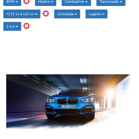
BMW
Modelo
Combustível
Transmissão
+135 cv a 165 cv
Cilindrada
Lugares
Z a A