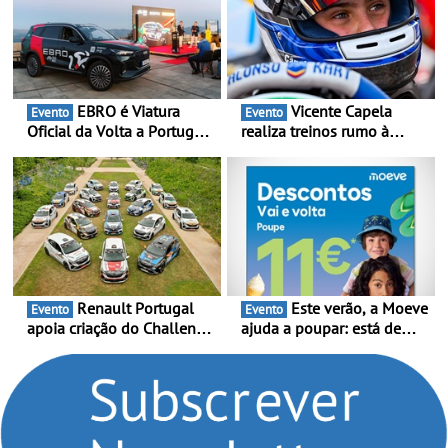
EBRO é Viatura
Vicente Capela
Evento
Evento
Oficial da Volta a Portugal
realiza treinos rumo à
2026 - Marca reforça
temporada do Campeonato
presença nacional ao lado
Portugal Karting e mira boa
da mítica prova de ciclismo
estreia - O Campeonato
e leva a sua gama SUV
Portugal Karting 2026
multi-energia às estradas
decorre entre 1 de Março e
de Portugal
6 de Setembro
Renault Portugal
Este verão, a Moeve
Evento
Evento
apoia criação do Challenge
ajuda a poupar: está de
Clio Rally5 - O
volta a campanha “Vai e
compromisso com o
Volta” com descontos de
automobilismo nacional
até 11€
continua em 2026