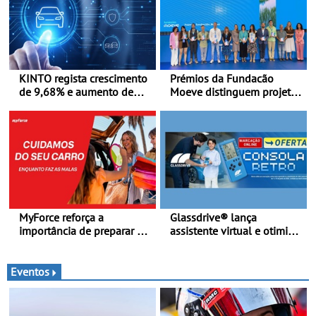
KINTO regista crescimento
Prémios da Fundacão
de 9,68% e aumento de
Moeve distinguem projeto
43% na frota elétrica e
português Fruta Feia pela
plug-in
promoção de uma
transição ecológica justa
MyForce reforça a
Glassdrive® lança
importância de preparar o
assistente virtual e otimiza
carro antes das viagens de
marcações online em
verão - Dicas para antes da
Portugal - A Assistente
viagem de automóvel
“Ana” está disponível 24
Eventos
horas por dia e reforça o
suporte contínuo ao cliente