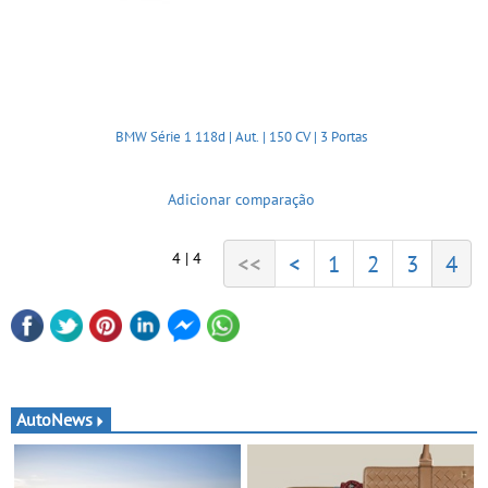
BMW Série 1 118d | Aut. | 150 CV | 3 Portas
Adicionar comparação
4 | 4
<<
<
1
2
3
4
AutoNews