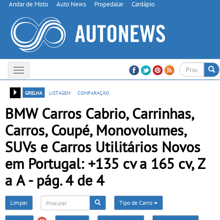
Andar de Moto
Auto News
Propedalar
Cardápio
Toggle
navigation
grelha
listagem
comparação
BMW Carros Cabrio, Carrinhas,
Carros, Coupé, Monovolumes,
SUVs e Carros Utilitários Novos
em Portugal: +135 cv a 165 cv, Z
a A - pág. 4 de 4
Limpar
Tipo de Carro