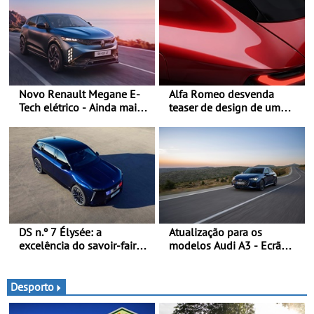
Novo Renault Megane E-
Alfa Romeo desvenda
Tech elétrico - Ainda mais
teaser de design de um
personalidade, dinamismo
novo SUV para o segmento
e tecnologia
C - Apresentado
oficialmente no quarto
trimestre de 2027
DS n.º 7 Élysée: a
Atualização para os
excelência do savoir-faire
modelos Audi A3 - Ecrã
francês ao serviço do
panorâmico, assist. de
presidente da República
condução adaptativo plus,
Francesa
estacion. assistido e
Desporto
assistente de marcha-atrás