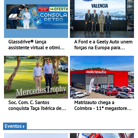
Glassdrive® lança
A Ford e a Geely Auto unem
assistente virtual e otimiza
forças na Europa para
marcações online em
produzir veículos
Portugal - A Assistente
multienergia de última
“Ana” está disponível 24
geração em Espanha
horas por dia e reforça o
suporte contínuo ao cliente
Soc. Com. C. Santos
Matrizauto chega a
conquista Taça Ibérica de
Coimbra - 11ª megastore
Concessionários do
reforça presença da marca
MercedesTrophy
na Região Centro
Eventos