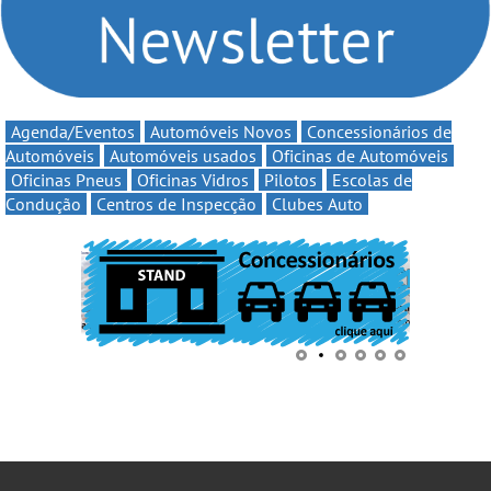
Agenda/Eventos
Automóveis Novos
Concessionários de
Automóveis
Automóveis usados
Oficinas de Automóveis
Oficinas Pneus
Oficinas Vidros
Pilotos
Escolas de
Condução
Centros de Inspecção
Clubes Auto