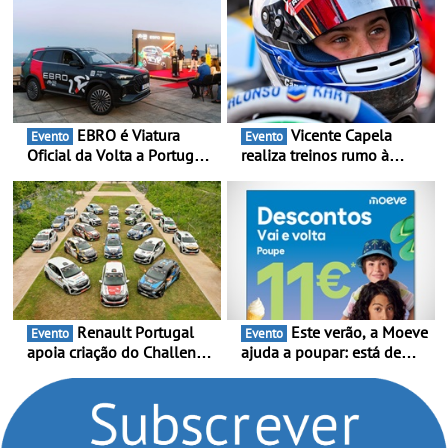
EBRO é Viatura
Vicente Capela
Evento
Evento
Oficial da Volta a Portugal
realiza treinos rumo à
2026 - Marca reforça
temporada do Campeonato
presença nacional ao lado
Portugal Karting e mira boa
da mítica prova de ciclismo
estreia - O Campeonato
e leva a sua gama SUV
Portugal Karting 2026
multi-energia às estradas
decorre entre 1 de Março e
de Portugal
6 de Setembro
Renault Portugal
Este verão, a Moeve
Evento
Evento
apoia criação do Challenge
ajuda a poupar: está de
Clio Rally5 - O
volta a campanha “Vai e
compromisso com o
Volta” com descontos de
automobilismo nacional
até 11€
continua em 2026