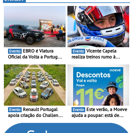
para 2028, com uma
Automóvel Britânico, em
capacidade anual de até
Londres
120.000 veículos
EBRO é Viatura
Vicente Capela
Evento
Evento
Oficial da Volta a Portugal
realiza treinos rumo à
2026 - Marca reforça
temporada do Campeonato
presença nacional ao lado
Portugal Karting e mira boa
da mítica prova de ciclismo
estreia - O Campeonato
e leva a sua gama SUV
Portugal Karting 2026
multi-energia às estradas
decorre entre 1 de Março e
de Portugal
6 de Setembro
Renault Portugal
Este verão, a Moeve
Evento
Evento
apoia criação do Challenge
ajuda a poupar: está de
Clio Rally5 - O
volta a campanha “Vai e
compromisso com o
Volta” com descontos de
automobilismo nacional
até 11€