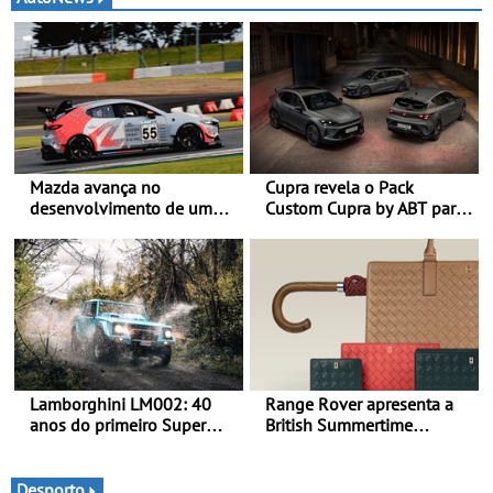
Mazda avança no
Cupra revela o Pack
desenvolvimento de um
Custom Cupra by ABT para
sistema embarcado de
o Formentor e o Leon no
captura de CO₂ -
Red Bull Ring
Demonstração com sucesso
do armazenamento de CO₂
em testes da Super Taikyu
Series
Lamborghini LM002: 40
Range Rover apresenta a
anos do primeiro Super
British Summertime
SUV da história - Em 1986,
Collection - Uma expressão
a Lamborghini desvendou
requintada do luxo
o extraordinário todo-o-
moderno inspirada nos
Desporto