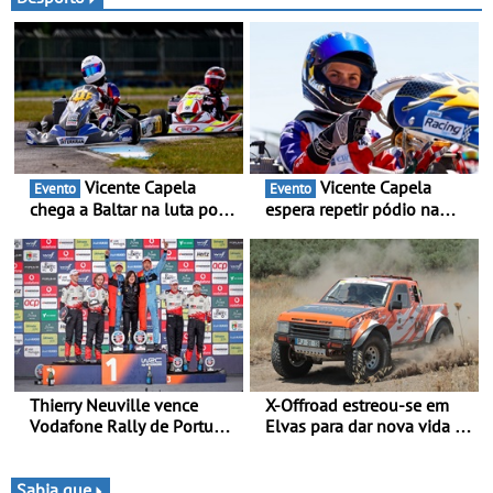
terreno com motor V12 que
rituais e momentos
abriu caminho para a
culturais da época de verão
família Urus
britânica
Vicente Capela
Vicente Capela
Evento
Evento
chega a Baltar na luta por
espera repetir pódio na
pontos na classificação -
categoria Rotax Júnior Max
Piloto de Beja disputa a 3ª
em Castelo Branco - Depois
ronda do RMC Portugal
do 3.º lugar em Braga,
com ambição renovada de
procura resultados ainda
regressar ao pódio
melhores na 2.ª ronda da
RMC Portugal 2026
Thierry Neuville vence
X-Offroad estreou-se em
Vodafone Rally de Portugal
Elvas para dar nova vida às
2026 - Furo na penúltima
velhas glórias do todo-o-
especial tira triunfo a Ogier
terreno - Primeira prova do
novo troféu juntou 14
Sabia que