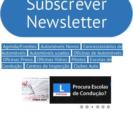
continua em 2026
Agenda/Eventos
Automóveis Novos
Concessionários de
Automóveis
Automóveis usados
Oficinas de Automóveis
Oficinas Pneus
Oficinas Vidros
Pilotos
Escolas de
Condução
Centros de Inspecção
Clubes Auto