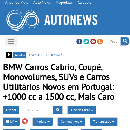
Andar de Moto
Auto News
Propedalar
Cardápio
Toggle
navigation
grelha
listagem
comparação
BMW Carros Cabrio, Coupé,
Monovolumes, SUVs e Carros
Utilitários Novos em Portugal:
+1000 cc a 1500 cc, Mais Caro
Limpar
Tipo de Carro
BMW
Modelo
Combustível
Transmissão