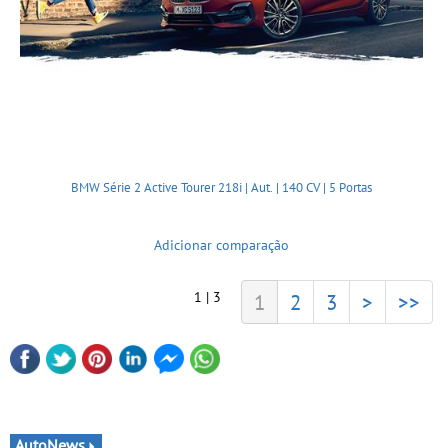
BMW Série 2 Active Tourer 218i | Aut. | 140 CV | 5 Portas
Adicionar comparação
1 | 3
1
2
3
>
>>
AutoNews