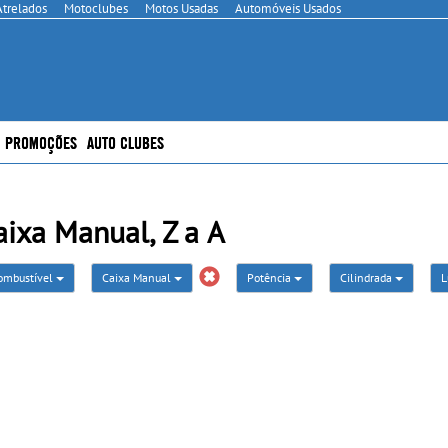
Atrelados
Motoclubes
Motos Usadas
Automóveis Usados
PROMOÇÕES
AUTO CLUBES
ixa Manual, Z a A
ombustível
Caixa Manual
Potência
Cilindrada
L