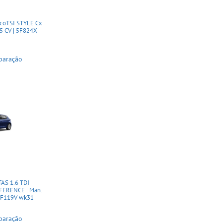
coTSI STYLE Cx
15 CV | 5F824X
paração
AS 1.6 TDI
FERENCE | Man.
| 5F119V wk31
paração