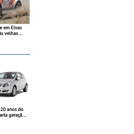
se em Elvas
às velhas
erreno -
ovo troféu
o Alto
ras T0, T8 e
 20 anos do
arta geração
streia
nternacional
nico, em