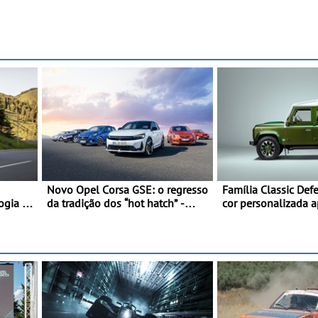
Novo Opel Corsa GSE: o regresso
Família Classic De
ogia e
da tradição dos “hot hatch” -
cor personalizada 
Pequeno, potente, rápido: 207
nova versão Doubl
kW (281 cv), 345 Nm, 0 aos 100
 e
km/h em 5,5 segundos