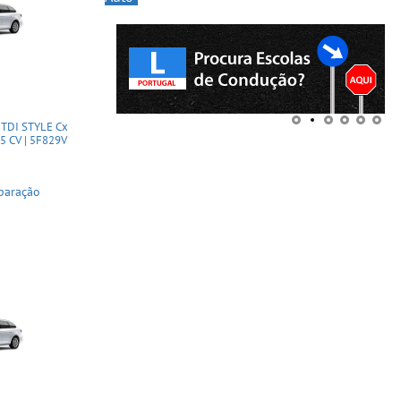
 TDI STYLE Cx
15 CV | 5F829V
paração