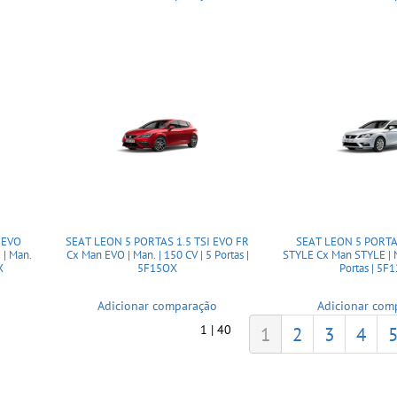
 EVO
SEAT LEON 5 PORTAS 1.5 TSI EVO FR
SEAT LEON 5 PORTAS
| Man.
Cx Man EVO | Man. | 150 CV | 5 Portas |
STYLE Cx Man STYLE | M
X
5F15OX
Portas | 5F
Adicionar comparação
Adicionar com
1 | 40
1
2
3
4