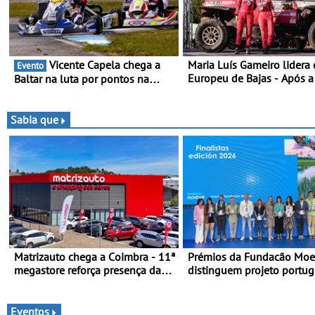
Vicente Capela chega a
Maria Luís Gameiro lidera 
Evento
Europeu de Bajas - Após a
Baltar na luta por pontos na
da Grécia
classificação - Piloto de Beja
disputa a 3ª ronda do RMC
Portugal com ambição renovada
Sabia que
de regressar ao pódio
Matrizauto chega a Coimbra - 11ª
Prémios da Fundacão Mo
megastore reforça presença da
distinguem projeto portu
marca na Região Centro
Fruta Feia pela promoção
transição ecológica justa
Eventos