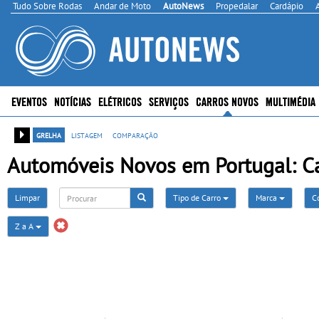
Tudo Sobre Rodas
Andar de Moto
AutoNews
Propedalar
Cardápio
EVENTOS
NOTÍCIAS
ELÉTRICOS
SERVIÇOS
CARROS NOVOS
MULTIMÉDIA
grelha
listagem
comparação
Automóveis Novos em Portugal: Ca
Limpar
Tipo de Carro
Marca
C
Z a A