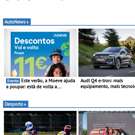
AutoNews
Este verão, a Moeve ajuda
Audi Q4 e-tron: mais
Evento
equipamento, mais tecnol
a poupar: está de volta a
uma oferta ainda mais
campanha “Vai e Volta” com
competitiva - Até 740
descontos de até 11€
quilómetros de autonomia
Desporto
carregamento mais rápido