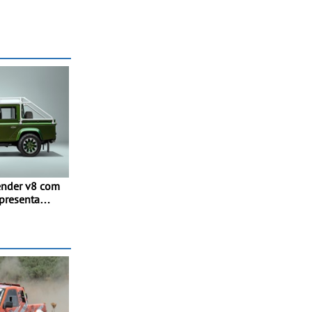
fender v8 com
apresenta
e Cab