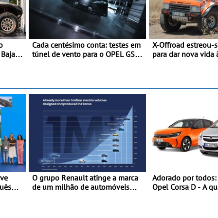
o
Cada centésimo conta: testes em
X-Offroad estreou-
 Baja
túnel de vento para o OPEL GSE
para dar nova vida 
27FE - O túnel de vento fornece
glórias do todo-o-t
dados de alta precisão para o
Primeira prova do n
equilíbrio, a eficiência e a
juntou 14 pilotos n
afinação do veículo
Alentejo, com viatu
TA em competição
eve
O grupo Renault atinge a marca
Adorado por todos:
guês
de um milhão de automóveis
Opel Corsa D - A qu
 de uma
elétricos “Made in France” desde
do Corsa celebra a e
2010
mundial no Salão I
do Automóvel Britâ