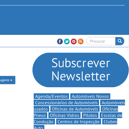
ugares
Agenda/Eventos
Automóveis Novos
Concessionários de Automóveis
Automóveis
usados
Oficinas de Automóveis
Oficinas
Pneus
Oficinas Vidros
Pilotos
Escolas de
Condução
Centros de Inspecção
Clubes
Auto