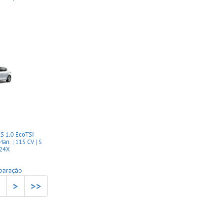
 1.0 EcoTSI
an. | 115 CV | 5
124X
paração
5
>
>>