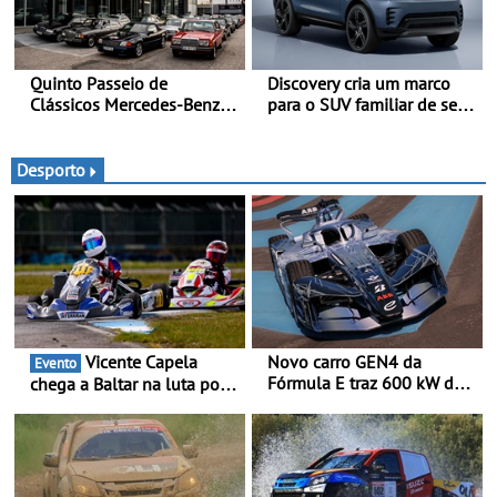
Quinto Passeio de
Discovery cria um marco
Clássicos Mercedes-Benz
para o SUV familiar de sete
Soc. Com. C. Santos com
lugares - A gama Discovery
inscrições abertas
passa agora a
disponibilizar três versões
Desporto
distintas
Vicente Capela
Novo carro GEN4 da
Evento
Fórmula E traz 600 kW de
chega a Baltar na luta por
desempenho e tecnologia
pontos na classificação -
de tração integral ao
Piloto de Beja disputa a 3ª
programa de competição
ronda do RMC Portugal
elétrica da Nissan - São
com ambição renovada de
600 kW (816 cv) e acelera
regressar ao pódio