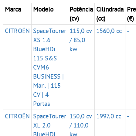
Marca
Modelo
Potência
Cilindrada
Pre
(cv)
(cc)
(€)
CITROËN
SpaceTourer
115,0 cv
1560,0 cc
-
XS 1.6
/ 85,0
BlueHDi
kw
115 S&S
CVM6
BUSINESS |
Man. | 115
CV | 4
Portas
CITROËN
SpaceTourer
150,0 cv
1997,0 cc
-
XL 2.0
/ 110,0
BlueHDi
kw