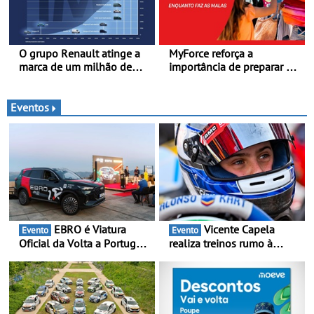
O grupo Renault atinge a
MyForce reforça a
marca de um milhão de
importância de preparar o
automóveis elétricos “Made
carro antes das viagens de
in France” desde 2010
verão - Dicas para antes da
viagem de automóvel
Eventos
EBRO é Viatura
Vicente Capela
Evento
Evento
Oficial da Volta a Portugal
realiza treinos rumo à
2026 - Marca reforça
temporada do Campeonato
presença nacional ao lado
Portugal Karting e mira boa
da mítica prova de ciclismo
estreia - O Campeonato
e leva a sua gama SUV
Portugal Karting 2026
multi-energia às estradas
decorre entre 1 de Março e