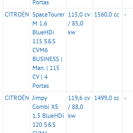
Portas
CITROËN
SpaceTourer
115,0 cv
1560,0 cc
-
M 1.6
/ 85,0
BlueHDi
kw
115 S&S
CVM6
BUSINESS |
Man. | 115
CV | 4
Portas
CITROËN
Jimpy
119,6 cv
1499,0 cc
-
Combi XS
/ 88,0
1.5 BlueHDi
kw
120 S&S