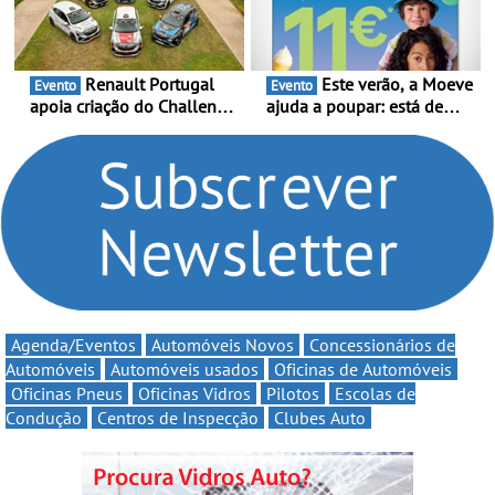
de Portugal
6 de Setembro
Renault Portugal
Este verão, a Moeve
Evento
Evento
apoia criação do Challenge
ajuda a poupar: está de
Clio Rally5 - O
volta a campanha “Vai e
compromisso com o
Volta” com descontos de
automobilismo nacional
até 11€
continua em 2026
Agenda/Eventos
Automóveis Novos
Concessionários de
Automóveis
Automóveis usados
Oficinas de Automóveis
Oficinas Pneus
Oficinas Vidros
Pilotos
Escolas de
Condução
Centros de Inspecção
Clubes Auto