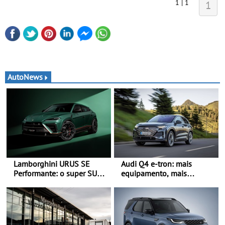
1 | 1
1
AutoNews
Lamborghini URUS SE
Audi Q4 e-tron: mais
Performante: o super SUV
equipamento, mais
na sua máxima expressão -
tecnologia e uma oferta
O Urus mais rápido de
ainda mais competitiva -
sempre
Até 740 quilómetros de
autonomia e carregamento
mais rápido