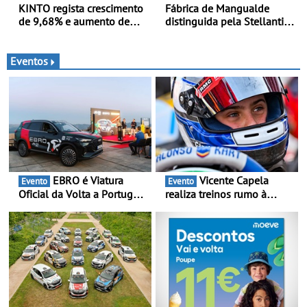
KINTO regista crescimento
Fábrica de Mangualde
de 9,68% e aumento de
distinguida pela Stellantis
43% na frota elétrica e
pela sua política de bem-
plug-in
estar - Distinção reconhece
dois projetos locais com
Eventos
impacto direto no bem-
estar dos colaboradores
EBRO é Viatura
Vicente Capela
Evento
Evento
Oficial da Volta a Portugal
realiza treinos rumo à
2026 - Marca reforça
temporada do Campeonato
presença nacional ao lado
Portugal Karting e mira boa
da mítica prova de ciclismo
estreia - O Campeonato
e leva a sua gama SUV
Portugal Karting 2026
multi-energia às estradas
decorre entre 1 de Março e
de Portugal
6 de Setembro