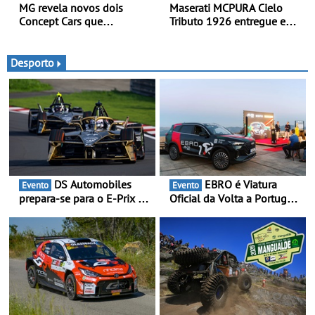
MG revela novos dois
Maserati MCPURA Cielo
Concept Cars que
Tributo 1926 entregue em
combinam a sua herança
Modena no dia das Mille
desportiva com tecnologia
Miglia 2026
avançada - No Goodwood
Desporto
Festival of Speed 2026
DS Automobiles
EBRO é Viatura
Evento
Evento
prepara-se para o E-Prix de
Oficial da Volta a Portugal
Tóquio - A capital japonesa
2026 - Marca reforça
vai acolher duas corridas
presença nacional ao lado
noturnas, uma estreia para
da mítica prova de ciclismo
no campeonato
e leva a sua gama SUV
multi-energia às estradas
de Portugal