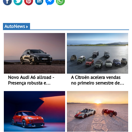
AutoNews
Novo Audi A6 allroad -
A Citroën acelera vendas
Presença robusta e
no primeiro semestre de
poderosa numa carroçaria
2026 - Uma gama
larga e distintiva
renovada, uma dinâmica
combinada com elementos
confirmada
de design específicos da
versão allroad