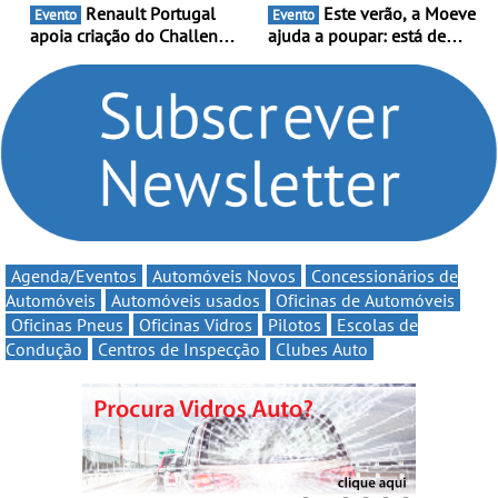
Renault Portugal
Este verão, a Moeve
Evento
Evento
apoia criação do Challenge
ajuda a poupar: está de
Clio Rally5 - O
volta a campanha “Vai e
compromisso com o
Volta” com descontos de
automobilismo nacional
até 11€
continua em 2026
Agenda/Eventos
Automóveis Novos
Concessionários de
Automóveis
Automóveis usados
Oficinas de Automóveis
Oficinas Pneus
Oficinas Vidros
Pilotos
Escolas de
Condução
Centros de Inspecção
Clubes Auto