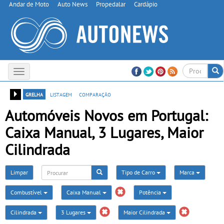
Andar de Moto
Auto News
Propedalar
Cardápio
Toggle
navigation
grelha
listagem
comparação
Automóveis Novos em Portugal:
Caixa Manual, 3 Lugares, Maior
Cilindrada
Limpar
Tipo de Carro
Marca
Combustível
Caixa Manual
Potência
Cilindrada
3 Lugares
Maior Cilindrada