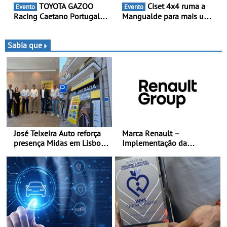
TOYOTA GAZOO
Ciset 4x4 ruma a
Evento
Evento
Racing Caetano Portugal
Mangualde para mais um
leva ambição redobrada ao
fim de semana de
Rali da Madeira, com Pedro
espetáculo, resistência e
Almeida e Kris Meeke
desafios na montanha
Sabia que
José Teixeira Auto reforça
Marca Renault –
presença Midas em Lisboa
Implementação da
com abertura em Campo
estratégia «futuREady»,
Grande - E assinatura para
combinando crescimento,
nova unidade em Vialonga
eletrificação e criação de
valor