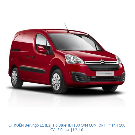
CITROËN Berlingo L1 (L2) 1.6 BlueHDi 100 CVM CONFORT | Man. | 100
CV | 2 Portas | L2 1.6