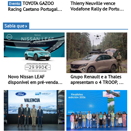
TOYOTA GAZOO
Thierry Neuville vence
Evento
Vodafone Rally de Portugal
Racing Caetano Portugal
2026 - Furo na penúltima
leva ambição redobrada ao
especial tira triunfo a Ogier
Rali da Madeira, com Pedro
Almeida e Kris Meeke
Sabia que
Novo Nissan LEAF
Grupo Renault e a Thales
disponível em pré-venda a
apresentam o 4 TROOP, um
partir de 29.990 euros +
veículo tático inovador
IVA - Como parte da
para futuras missões das
campanha exclusiva de
forças terrestres
lançamento, os primeiros
clientes beneficiam da
oferta de 3 anos de
manutenção incluída