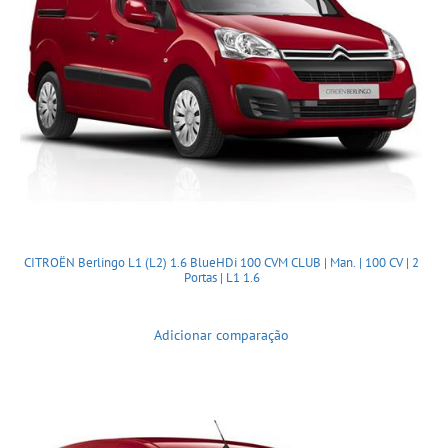
CITROËN Berlingo L1 (L2) 1.6 BlueHDi 100 CVM CLUB | Man. | 100 CV | 2
Portas | L1 1.6
Adicionar comparação