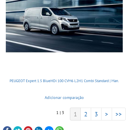
PEUGEOT Expert 1.5 BlueHDi 100 CVM6 L2H1 Combi Standard | Man.
Adicionar comparação
1 | 3
1
2
3
>
>>