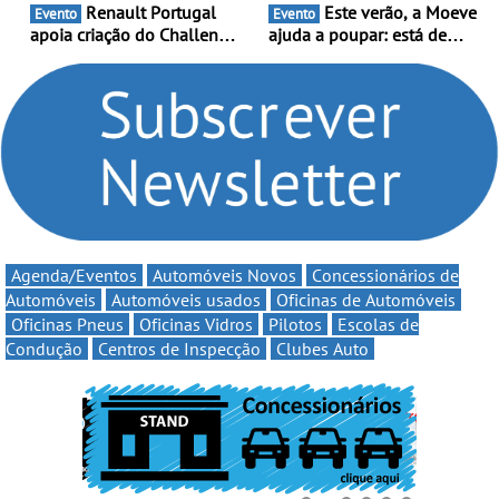
Renault Portugal
Este verão, a Moeve
Evento
Evento
apoia criação do Challenge
ajuda a poupar: está de
Clio Rally5 - O
volta a campanha “Vai e
compromisso com o
Volta” com descontos de
automobilismo nacional
até 11€
continua em 2026
Agenda/Eventos
Automóveis Novos
Concessionários de
Automóveis
Automóveis usados
Oficinas de Automóveis
Oficinas Pneus
Oficinas Vidros
Pilotos
Escolas de
Condução
Centros de Inspecção
Clubes Auto