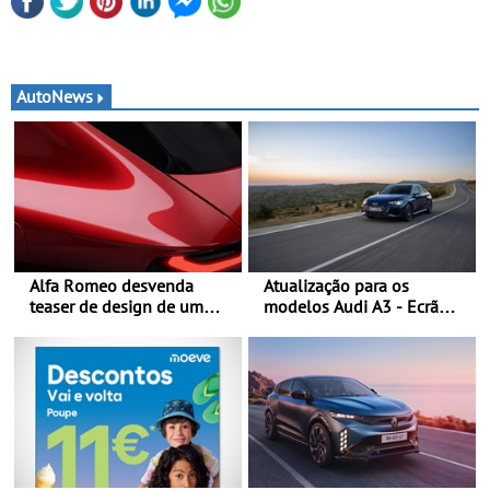
AutoNews
Alfa Romeo desvenda
Atualização para os
teaser de design de um
modelos Audi A3 - Ecrã
novo SUV para o segmento
panorâmico, assist. de
C - Apresentado
condução adaptativo plus,
oficialmente no quarto
estacion. assistido e
trimestre de 2027
assistente de marcha-atrás