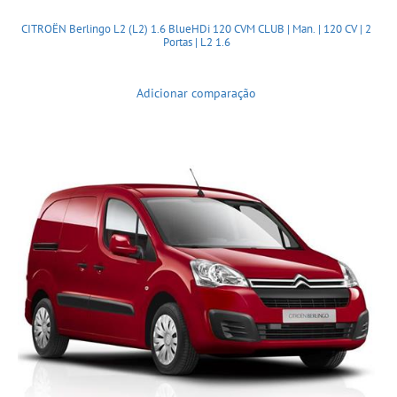
CITROËN Berlingo L2 (L2) 1.6 BlueHDi 120 CVM CLUB | Man. | 120 CV | 2
Portas | L2 1.6
Adicionar comparação