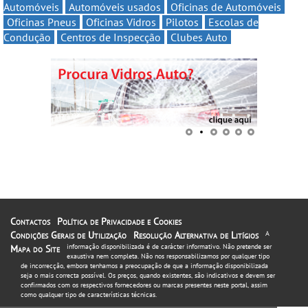
Automóveis
Automóveis usados
Oficinas de Automóveis
Oficinas Pneus
Oficinas Vidros
Pilotos
Escolas de
Condução
Centros de Inspecção
Clubes Auto
Contactos
Política de Privacidade e Cookies
Condições Gerais de Utilização
Resolução Alternativa de Litígios
A
informação disponibilizada é de carácter informativo. Não pretende ser
Mapa do Site
exaustiva nem completa. Não nos responsabilizamos por qualquer tipo
de incorrecção, embora tenhamos a preocupação de que a informação disponibilizada
seja o mais correcta possível. Os preços, quando existentes, são indicativos e devem ser
confirmados com os respectivos fornecedores ou marcas presentes neste portal, assim
como qualquer tipo de características técnicas.