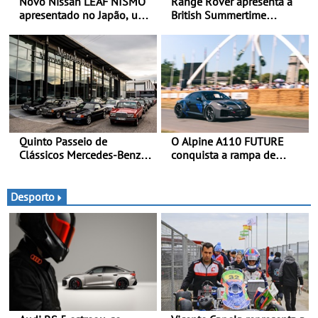
Novo Nissan LEAF NISMO
Range Rover apresenta a
apresentado no Japão, uma
British Summertime
interpretação mais
Collection - Uma expressão
desportiva do SUV 100%
requintada do luxo
elétrico - Versão de maior
moderno inspirada nos
desempenho da terceira
rituais e momentos
geração do modelo elétrico
culturais da época de verão
da marca
britânica
Quinto Passeio de
O Alpine A110 FUTURE
Clássicos Mercedes-Benz
conquista a rampa de
Soc. Com. C. Santos com
Goodwood na sua estreia
inscrições abertas
dinâmica a nível mundial -
O protótipo de
Desporto
desenvolvimento do Alpine
A110 FUTURE fez a sua
estreia dinâmica, em
público