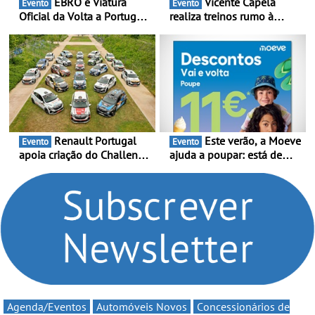
EBRO é Viatura
Vicente Capela
Evento
Evento
Oficial da Volta a Portugal
realiza treinos rumo à
2026 - Marca reforça
temporada do Campeonato
presença nacional ao lado
Portugal Karting e mira boa
da mítica prova de ciclismo
estreia - O Campeonato
e leva a sua gama SUV
Portugal Karting 2026
multi-energia às estradas
decorre entre 1 de Março e
de Portugal
6 de Setembro
Renault Portugal
Este verão, a Moeve
Evento
Evento
apoia criação do Challenge
ajuda a poupar: está de
Clio Rally5 - O
volta a campanha “Vai e
compromisso com o
Volta” com descontos de
automobilismo nacional
até 11€
continua em 2026
Agenda/Eventos
Automóveis Novos
Concessionários de