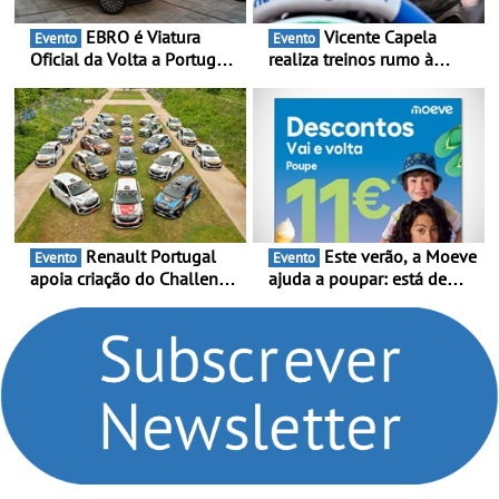
EBRO é Viatura
Vicente Capela
Evento
Evento
Oficial da Volta a Portugal
realiza treinos rumo à
2026 - Marca reforça
temporada do Campeonato
presença nacional ao lado
Portugal Karting e mira boa
da mítica prova de ciclismo
estreia - O Campeonato
e leva a sua gama SUV
Portugal Karting 2026
multi-energia às estradas
decorre entre 1 de Março e
de Portugal
6 de Setembro
Renault Portugal
Este verão, a Moeve
Evento
Evento
apoia criação do Challenge
ajuda a poupar: está de
Clio Rally5 - O
volta a campanha “Vai e
compromisso com o
Volta” com descontos de
automobilismo nacional
até 11€
continua em 2026