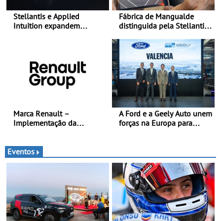
Stellantis e Applied
Fábrica de Mangualde
Intuition expandem
distinguida pela Stellantis
colaboração com a STLA
pela sua política de bem-
Brain - Para avançar no
estar - Distinção reconhece
software de veículos e
dois projetos locais com
melhorar a experiência dos
impacto direto no bem-
clientes
estar dos colaboradores
Marca Renault –
A Ford e a Geely Auto unem
Implementação da
forças na Europa para
estratégia «futuREady»,
produzir veículos
combinando crescimento,
multienergia de última
eletrificação e criação de
geração em Espanha
Eventos
valor