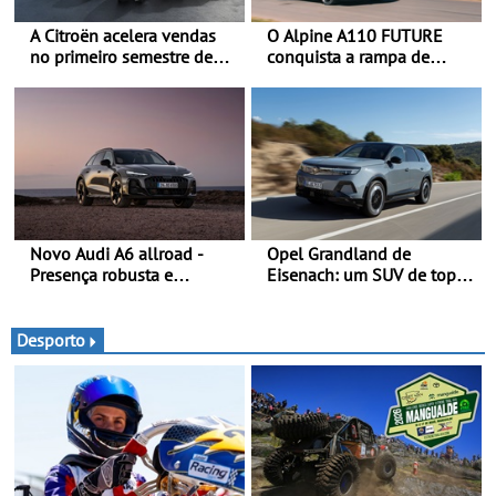
A Citroën acelera vendas
O Alpine A110 FUTURE
no primeiro semestre de
conquista a rampa de
2026 - Uma gama
Goodwood na sua estreia
renovada, uma dinâmica
dinâmica a nível mundial -
confirmada
O protótipo de
desenvolvimento do Alpine
A110 FUTURE fez a sua
estreia dinâmica, em
público
Novo Audi A6 allroad -
Opel Grandland de
Presença robusta e
Eisenach: um SUV de topo
poderosa numa carroçaria
com um design elegante
larga e distintiva
que poupa recursos
combinada com elementos
Desporto
de design específicos da
versão allroad