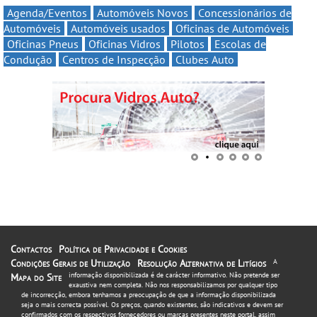
Agenda/Eventos
Automóveis Novos
Concessionários de
Automóveis
Automóveis usados
Oficinas de Automóveis
Oficinas Pneus
Oficinas Vidros
Pilotos
Escolas de
Condução
Centros de Inspecção
Clubes Auto
Contactos
Política de Privacidade e Cookies
Condições Gerais de Utilização
Resolução Alternativa de Litígios
A
informação disponibilizada é de carácter informativo. Não pretende ser
Mapa do Site
exaustiva nem completa. Não nos responsabilizamos por qualquer tipo
de incorrecção, embora tenhamos a preocupação de que a informação disponibilizada
seja o mais correcta possível. Os preços, quando existentes, são indicativos e devem ser
confirmados com os respectivos fornecedores ou marcas presentes neste portal, assim