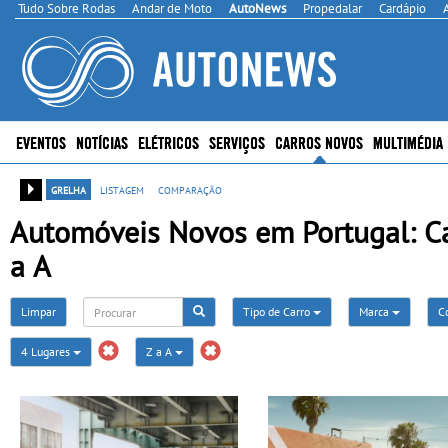
Tudo Sobre Rodas
Andar de Moto
AutoNews
Propedalar
Cardápio
EVENTOS
NOTÍCIAS
ELÉTRICOS
SERVIÇOS
CARROS NOVOS
MULTIMÉDIA
grelha
listagem
comparação
Automóveis Novos em Portugal: Cai
a A
Limpar
Tipo de Carro
Marca
C
4 Lugares
Z a A