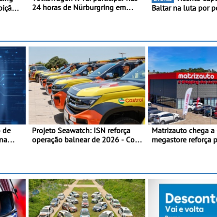
24 horas de Nürburgring em
bição
Baltar na luta por 
2027 - No ano em que assinala o
ira,
classificação - Pilo
25.º aniversário da Marca de
 Meeke
disputa a 3ª ronda
performance premium
Portugal com ambi
de regressar ao pód
o de
Projeto Seawatch: ISN reforça
Matrizauto chega a
na
operação balnear de 2026 - Com
megastore reforça 
apoio de viaturas Volkswagen
marca na Região Ce
veículos comerciais