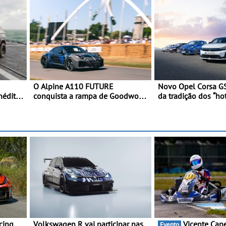
O Alpine A110 FUTURE
Novo Opel Corsa GS
nédito
conquista a rampa de Goodwood
da tradição dos “hot
na sua estreia dinâmica a nível
Pequeno, potente, 
mundial - O protótipo de
kW (281 cv), 345 N
desenvolvimento do Alpine A110
km/h em 5,5 segun
FUTURE fez a sua estreia
dinâmica, em público
Volkswagen R vai participar nas
Vicente Capela chega a
Evento