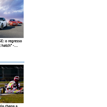
E: o regresso
 hatch” -
rápido: 207
m, 0 aos 100
dos