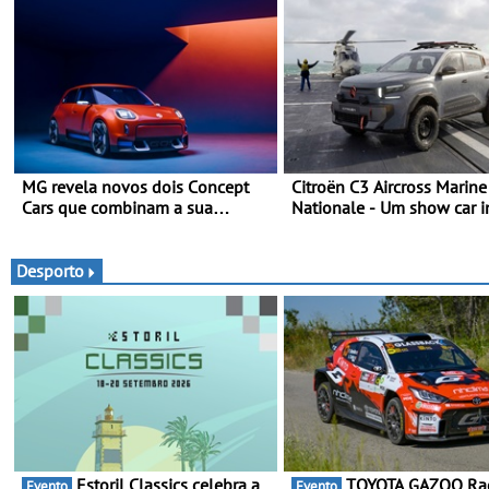
MG revela novos dois Concept
Citroën C3 Aircross Marine
Cars que combinam a sua
Nationale - Um show car i
herança desportiva com
que celebra 400 anos de
tecnologia avançada - No
compromisso e inovação
Goodwood Festival of Speed
Desporto
2026
Estoril Classics celebra a
TOYOTA GAZOO Racing
Evento
Evento