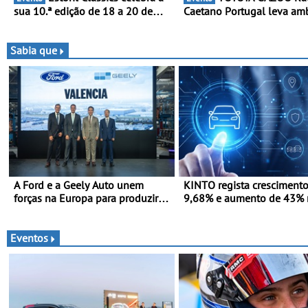
sua 10.ª edição de 18 a 20 de
Caetano Portugal leva am
Setembro de 2026
redobrada ao Rali da Made
com Pedro Almeida e Kris
Sabia que
A Ford e a Geely Auto unem
KINTO regista cresciment
forças na Europa para produzir
9,68% e aumento de 43% 
veículos multienergia de última
frota elétrica e plug-in
geração em Espanha
Eventos