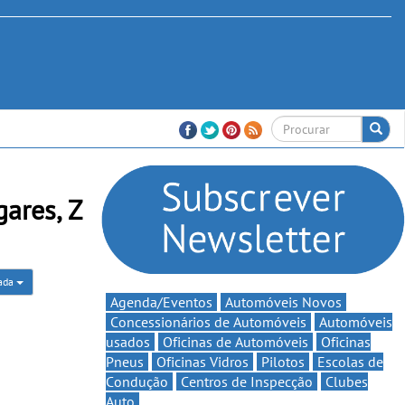
ares, Z
rada
Agenda/Eventos
Automóveis Novos
Concessionários de Automóveis
Automóveis
usados
Oficinas de Automóveis
Oficinas
Pneus
Oficinas Vidros
Pilotos
Escolas de
Condução
Centros de Inspecção
Clubes
Auto