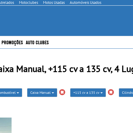
Atrelados
Motoclubes
Motos Usadas
Automóveis Usados
PROMOÇÕES
AUTO CLUBES
xa Manual, +115 cv a 135 cv, 4 Lug
ombustível
Caixa Manual
+115 cv a 135 cv
Cilind