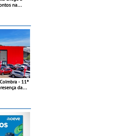
pontos na
to de Beja
 do RMC
ção renovada
io
 Coimbra - 11ª
presença da
ntro