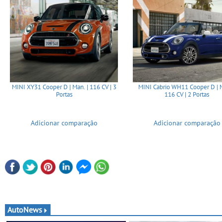
MINI XY31 Cooper D | Man. | 116 CV | 3
MINI Cabrio WH11 Cooper D | M
Portas
116 CV | 2 Portas
Adicionar comparação
Adicionar comparação
AutoNews