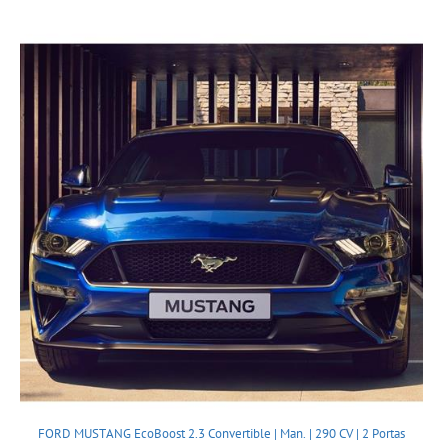
FORD MUSTANG EcoBoost 2.3 Convertible | Man. | 290 CV | 2 Portas