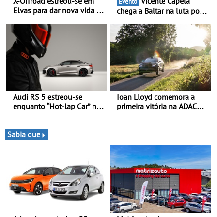
X-Offroad estreou-se em
Vicente Capela
Evento
Elvas para dar nova vida às
chega a Baltar na luta por
velhas glórias do todo-o-
pontos na classificação -
terreno - Primeira prova do
Piloto de Beja disputa a 3ª
novo troféu juntou 14
ronda do RMC Portugal
pilotos no Alto Alentejo,
com ambição renovada de
com viaturas T0, T8 e TA
regressar ao pódio
em competição
Audi RS 5 estreou-se
Ioan Lloyd comemora a
enquanto “Hot-lap Car” no
primeira vitória na ADAC
grande prémio de Fórmula
Opel GSE Rally Cup - Claire
1 de Miami
Schönborn é a segunda
mulher a subir ao pódio na
Sabia que
Rally Cup