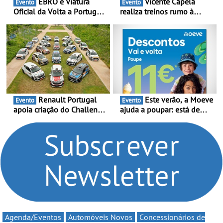
EBRO é Viatura
Vicente Capela
Evento
Evento
Oficial da Volta a Portugal
realiza treinos rumo à
2026 - Marca reforça
temporada do Campeonato
presença nacional ao lado
Portugal Karting e mira boa
da mítica prova de ciclismo
estreia - O Campeonato
e leva a sua gama SUV
Portugal Karting 2026
multi-energia às estradas
decorre entre 1 de Março e
de Portugal
6 de Setembro
Renault Portugal
Este verão, a Moeve
Evento
Evento
apoia criação do Challenge
ajuda a poupar: está de
Clio Rally5 - O
volta a campanha “Vai e
compromisso com o
Volta” com descontos de
automobilismo nacional
até 11€
continua em 2026
Agenda/Eventos
Automóveis Novos
Concessionários de