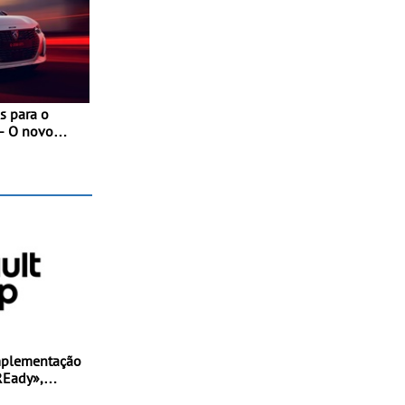
s para o
- O novo
 com as
nces da
mplementação
REady»,
mento,