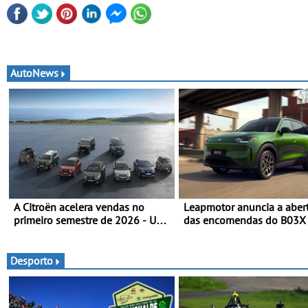
AutoNews
A Citroën acelera vendas no
Leapmotor anuncia a aber
primeiro semestre de 2026 - Uma
das encomendas do B03X
gama renovada, uma dinâmica
nova referência no segme
confirmada
crossovers urbanos
Desporto