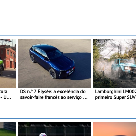
tura
DS n.º 7 Élysée: a excelência do
Lamborghini LM002
 - Uma
savoir-faire francês ao serviço do
primeiro Super SUV 
nto dos
presidente da República
Em 1986, a Lambor
Francesa
desvendou o extrao
todo-o-terreno co
que abriu caminho p
Urus