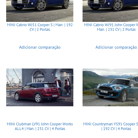
MINI Cabrio WJ51 Cooper S | Man. | 192
MINI Cabrio WJ91 John Cooper W
CV | 2 Portas
Man. | 231 CV | 2 Portas
Adicionar comparação
Adicionar comparação
MINI Clubman LV91 John Cooper Works
MINI Countryman YS91 Cooper S
ALL4 | Man. | 231 CV | 4 Portas
| 192 CV | 4 Portas