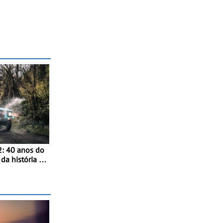
: 40 anos do
da história -
ghini
rdinário
m motor V12
ara a família