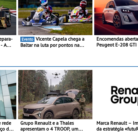
Vicente Capela chega a
Encomendas aberta
Evento
Peugeot E-208 GTi 
 - A
Baltar na luta por pontos na
desportivo elétrico
er duas
classificação - Piloto de Beja
melhores performa
reia
disputa a 3ª ronda do RMC
categoria
Portugal com ambição renovada
de regressar ao pódio
 rede
Grupo Renault e a Thales
Marca Renault – I
rço da
apresentam o 4 TROOP, um
da estratégia «futu
veículo tático inovador para
combinando cresci