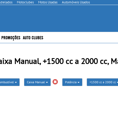
Atrelados
Motoclubes
Motos Usadas
Automóveis Usados
PROMOÇÕES
AUTO CLUBES
ixa Manual, +1500 cc a 2000 cc, M
ombustível
Caixa Manual
Potência
+1500 cc a 2000 cc