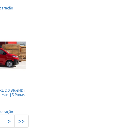
paração
XL 2.0 BlueHDi
Man. | 3 Portas
paração
5
>
>>