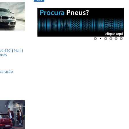
é 420i | Man. |
ortas
paração