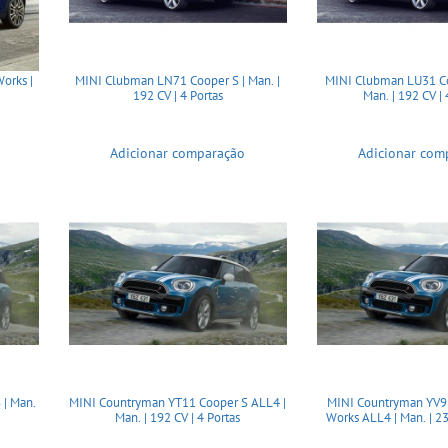
orks |
MINI Clubman LN71 Cooper S | Man. |
MINI Clubman LU31 Co
192 CV | 4 Portas
Man. | 192 CV | 
Adicionar comparação
Adicionar com
 | Man.
MINI Countryman YT11 Cooper S ALL4 |
MINI Countryman YV9
Man. | 192 CV | 4 Portas
Works ALL4 | Man. | 23