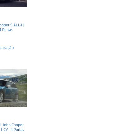
oper S ALL4 |
4 Portas
paração
1 John Cooper
1 CV | 4 Portas