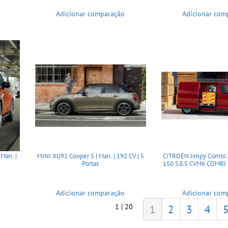
Adicionar comparação
Adicionar com
Man. |
MINI XU91 Cooper S | Man. | 192 CV | 5
CITROËN Jimpy Combi 
Portas
150 S&S CVM6 COMBI | 
Adicionar comparação
Adicionar com
1 | 20
1
2
3
4