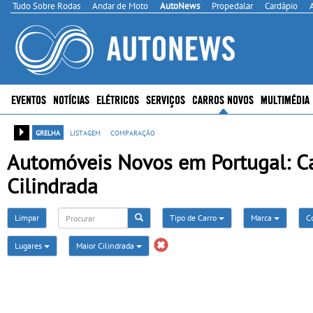
Tudo Sobre Rodas
Andar de Moto
AutoNews
Propedalar
Cardápio
EVENTOS
NOTÍCIAS
ELÉTRICOS
SERVIÇOS
CARROS NOVOS
MULTIMÉDIA
grelha
listagem
comparação
Automóveis Novos em Portugal: Ca
Cilindrada
Limpar
Tipo de Carro
Marca
C
Lugares
Maior Cilindrada