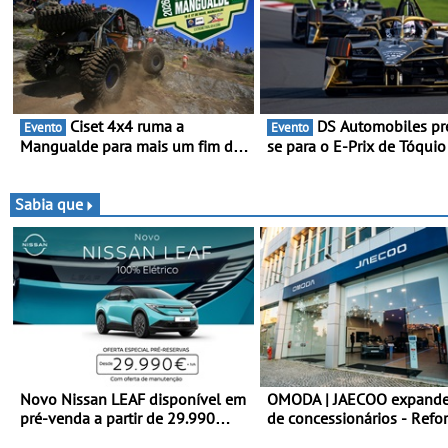
Ciset 4x4 ruma a
DS Automobiles prepara-
Evento
Evento
Mangualde para mais um fim de
se para o E-Prix de Tóquio
semana de espetáculo,
capital japonesa vai acolh
resistência e desafios na
corridas noturnas, uma est
montanha
para no campeonato
Sabia que
Novo Nissan LEAF disponível em
OMODA | JAECOO expande
pré-venda a partir de 29.990
de concessionários - Refo
euros + IVA - Como parte da
cobertura a nível nacional