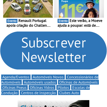
multi-energia às estradas
decorre entre 1 de Março e
de Portugal
6 de Setembro
Renault Portugal
Este verão, a Moeve
Evento
Evento
apoia criação do Challenge
ajuda a poupar: está de
Clio Rally5 - O
volta a campanha “Vai e
compromisso com o
Volta” com descontos de
automobilismo nacional
até 11€
continua em 2026
Agenda/Eventos
Automóveis Novos
Concessionários de
Automóveis
Automóveis usados
Oficinas de Automóveis
Oficinas Pneus
Oficinas Vidros
Pilotos
Escolas de
Condução
Centros de Inspecção
Clubes Auto