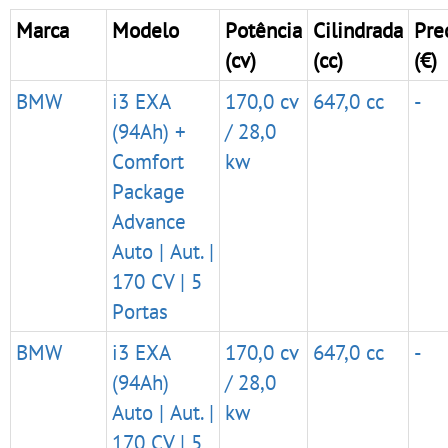
Marca
Modelo
Potência
Cilindrada
Pre
(cv)
(cc)
(€)
BMW
i3 EXA
170,0 cv
647,0 cc
-
(94Ah) +
/ 28,0
Comfort
kw
Package
Advance
Auto | Aut. |
170 CV | 5
Portas
BMW
i3 EXA
170,0 cv
647,0 cc
-
(94Ah)
/ 28,0
Auto | Aut. |
kw
170 CV | 5