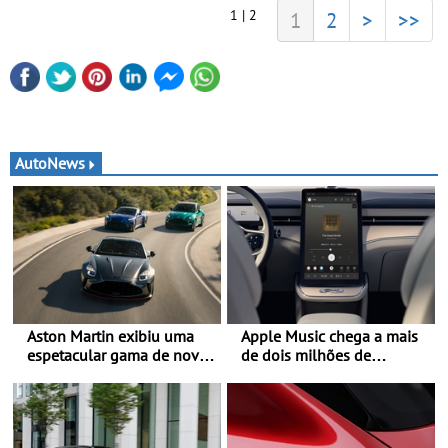
1 | 2
1
2
>
>>
AutoNews
Aston Martin exibiu uma
Apple Music chega a mais
espetacular gama de novos
de dois milhões de
modelos ‘S’ no Goodwood
automóveis Volvo
Festival of Speed 2026