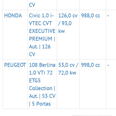
CV
HONDA
Civic 1.0 i-
126,0 cv
988,0 cc
-
VTEC CVT
/ 93,0
EXECUTIVE
kw
PREMIUM |
Aut. | 126
CV
PEUGEOT
108 Berlina
53,0 cv /
998,0 cc
-
1.0 VTi 72
72,0 kw
ETG5
Collection |
Aut. | 53 CV
| 5 Portas