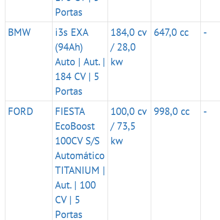
Portas
BMW
i3s EXA
184,0 cv
647,0 cc
-
(94Ah)
/ 28,0
Auto | Aut. |
kw
184 CV | 5
Portas
FORD
FIESTA
100,0 cv
998,0 cc
-
EcoBoost
/ 73,5
100CV S/S
kw
Automático
TITANIUM |
Aut. | 100
CV | 5
Portas