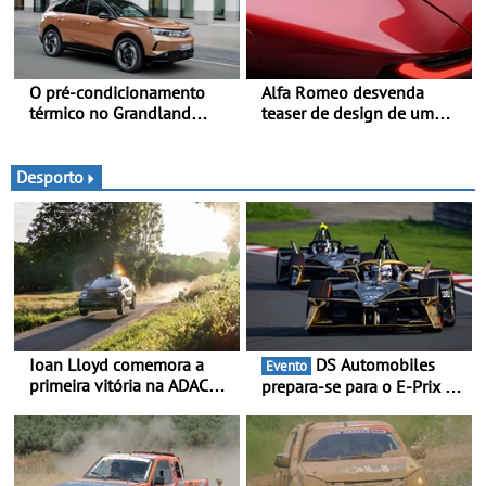
O pré-condicionamento
Alfa Romeo desvenda
térmico no Grandland
teaser de design de um
Electric e noutros modelos
novo SUV para o segmento
Opel - Manter-se fresco
C - Apresentado
nos dias quentes de verão
oficialmente no quarto
Desporto
trimestre de 2027
Ioan Lloyd comemora a
DS Automobiles
Evento
primeira vitória na ADAC
prepara-se para o E-Prix de
Opel GSE Rally Cup - Claire
Tóquio - A capital japonesa
Schönborn é a segunda
vai acolher duas corridas
mulher a subir ao pódio na
noturnas, uma estreia para
Rally Cup
no campeonato