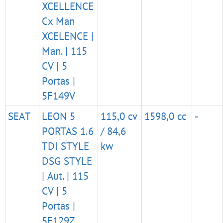
XCELLENCE
Cx Man
XCELENCE |
Man. | 115
CV | 5
Portas |
5F149V
SEAT
LEON 5
115,0 cv
1598,0 cc
-
PORTAS 1.6
/ 84,6
TDI STYLE
kw
DSG STYLE
| Aut. | 115
CV | 5
Portas |
5F129Z