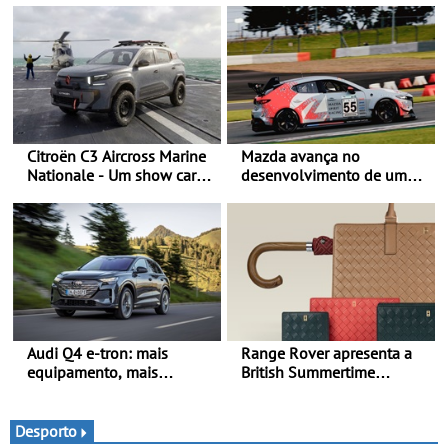
Citroën C3 Aircross Marine
Mazda avança no
Nationale - Um show car
desenvolvimento de um
inédito que celebra 400
sistema embarcado de
anos de compromisso e
captura de CO₂ -
inovação
Demonstração com sucesso
do armazenamento de CO₂
em testes da Super Taikyu
Series
Audi Q4 e-tron: mais
Range Rover apresenta a
equipamento, mais
British Summertime
tecnologia e uma oferta
Collection - Uma expressão
ainda mais competitiva -
requintada do luxo
Até 740 quilómetros de
moderno inspirada nos
Desporto