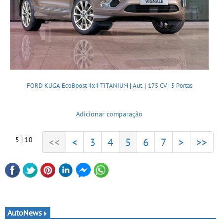
FORD KUGA EcoBoost 4x4 TITANIUM | Aut. | 175 CV | 5 Portas
Adicionar comparação
5 | 10
<<
<
3
4
5
6
7
>
>>
AutoNews