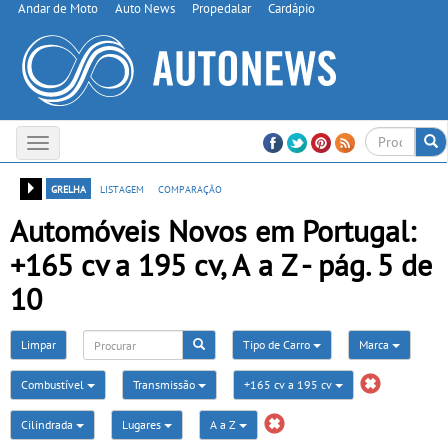
Andar de Moto
Auto News
Propedalar
Cardápio
Toggle
navigation
grelha
listagem
comparação
Automóveis Novos em Portugal:
+165 cv a 195 cv, A a Z - pág. 5 de
10
Limpar
Tipo de Carro
Marca
Combustível
Transmissão
+165 cv a 195 cv
Cilindrada
Lugares
A a Z