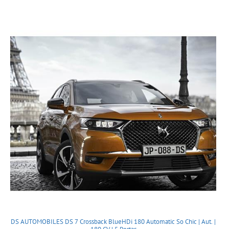
DS AUTOMOBILES DS 7 Crossback BlueHDi 180 Automatic So Chic | Aut. |