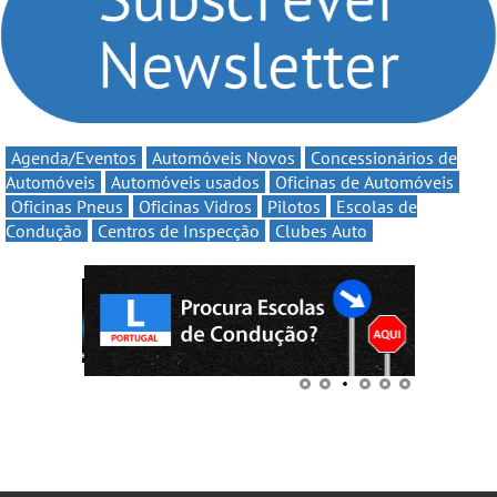
continua em 2026
Agenda/Eventos
Automóveis Novos
Concessionários de
Automóveis
Automóveis usados
Oficinas de Automóveis
Oficinas Pneus
Oficinas Vidros
Pilotos
Escolas de
Condução
Centros de Inspecção
Clubes Auto