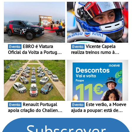
impacto direto no bem-
estar dos colaboradores
EBRO é Viatura
Vicente Capela
Evento
Evento
Oficial da Volta a Portugal
realiza treinos rumo à
2026 - Marca reforça
temporada do Campeonato
presença nacional ao lado
Portugal Karting e mira boa
da mítica prova de ciclismo
estreia - O Campeonato
e leva a sua gama SUV
Portugal Karting 2026
multi-energia às estradas
decorre entre 1 de Março e
de Portugal
6 de Setembro
Renault Portugal
Este verão, a Moeve
Evento
Evento
apoia criação do Challenge
ajuda a poupar: está de
Clio Rally5 - O
volta a campanha “Vai e
compromisso com o
Volta” com descontos de
automobilismo nacional
até 11€