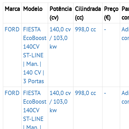
Marca
Modelo
Potência
Cilindrada
Preço
Pa
(cv)
(cc)
(€)
co
FORD
FIESTA
140,0 cv
998,0 cc
-
Ad
EcoBoost
/ 103,0
co
140CV
kw
ST-LINE
| Man. |
140 CV |
3 Portas
FORD
FIESTA
140,0 cv
998,0 cc
-
Ad
EcoBoost
/ 103,0
co
140CV
kw
ST-LINE
| Man. |