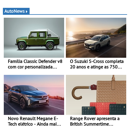
AutoNews
Família Classic Defender v8
O Suzuki S-Cross completa
com cor personalizada
20 anos e atinge as 750
apresenta nova versão
000 unidades a nível
Double Cab
mundial
Novo Renault Megane E-
Range Rover apresenta a
Tech elétrico - Ainda mais
British Summertime
personalidade, dinamismo
Collection - Uma expressão