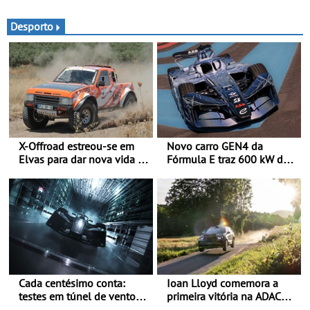
e tecnologia
requintada do luxo
moderno inspirada nos
Desporto
rituais e momentos
culturais da época de verão
britânica
X-Offroad estreou-se em
Novo carro GEN4 da
Elvas para dar nova vida às
Fórmula E traz 600 kW de
velhas glórias do todo-o-
desempenho e tecnologia
terreno - Primeira prova do
de tração integral ao
novo troféu juntou 14
programa de competição
pilotos no Alto Alentejo,
elétrica da Nissan - São
com viaturas T0, T8 e TA
600 kW (816 cv) e acelera
em competição
dos 0 aos 100 km/h em 1,8
segundos
Cada centésimo conta:
Ioan Lloyd comemora a
testes em túnel de vento
primeira vitória na ADAC
para o OPEL GSE 27FE - O
Opel GSE Rally Cup - Claire