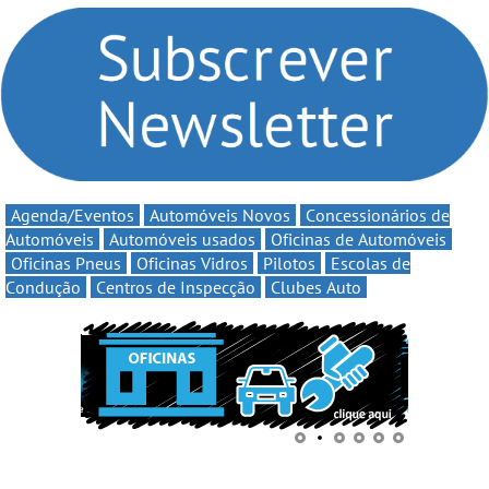
compromisso com o
Volta” com descontos de
automobilismo nacional
até 11€
continua em 2026
Agenda/Eventos
Automóveis Novos
Concessionários de
Automóveis
Automóveis usados
Oficinas de Automóveis
Oficinas Pneus
Oficinas Vidros
Pilotos
Escolas de
Condução
Centros de Inspecção
Clubes Auto