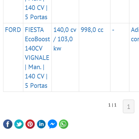
140 CV |
5 Portas
FORD
FIESTA
140,0 cv
998,0 cc
-
Ad
EcoBoost
/ 103,0
co
140CV
kw
VIGNALE
| Man. |
140 CV |
5 Portas
1 | 1
1