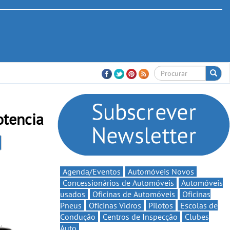
otencia
Agenda/Eventos
Automóveis Novos
Concessionários de Automóveis
Automóveis
usados
Oficinas de Automóveis
Oficinas
Pneus
Oficinas Vidros
Pilotos
Escolas de
Condução
Centros de Inspecção
Clubes
Auto