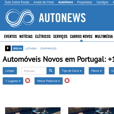
Tudo Sobre Rodas
Andar de Moto
AutoNews
Propedalar
Cardápio
EVENTOS
NOTÍCIAS
ELÉTRICOS
SERVIÇOS
CARROS NOVOS
MULTIMÉDIA
grelha
listagem
comparação
Automóveis Novos em Portugal: +1
Limpar
Tipo de Carro
Marca
C
7 Lugares
Menor Potencia