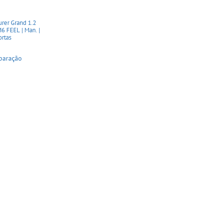
rer Grand 1.2
 FEEL | Man. |
ortas
paração