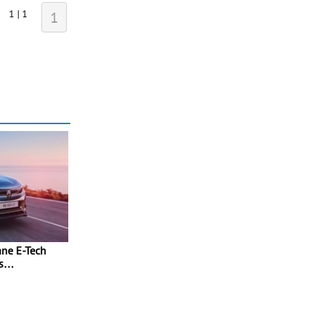
1 | 1
1
ne E-Tech
s
amismo e