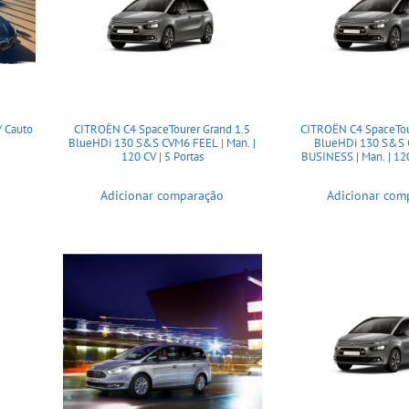
/ Cauto
CITROËN C4 SpaceTourer Grand 1.5
CITROËN C4 SpaceTou
BlueHDi 130 S&S CVM6 FEEL | Man. |
BlueHDi 130 S&S
120 CV | 5 Portas
BUSINESS | Man. | 120
Adicionar comparação
Adicionar com