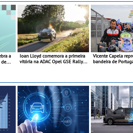
Ioan Lloyd comemora a primeira
Vicente Capela repr
vitória na ADAC Opel GSE Rally
bandeira de Portug
0 de
Cup - Claire Schönborn é a
desafio pelo Espanh
segunda mulher a subir ao pódio
Piloto de Beja cheg
na Rally Cup
ronda do Campeona
de Kart, em Teruel