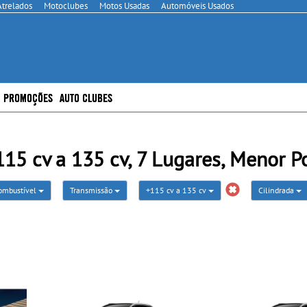
Atrelados
Motoclubes
Motos Usadas
Automóveis Usados
PROMOÇÕES
AUTO CLUBES
15 cv a 135 cv, 7 Lugares, Menor P
ombustível
Transmissão
+115 cv a 135 cv
Cilindrada