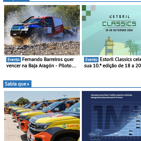
2026
Fernando Barreiros quer
Estoril Classics celebra a
Evento
Evento
vencer na Baja Aragón - Piloto
sua 10.ª edição de 18 a 2
está na luta pelo título da Taça
Setembro de 2026
do Mundo de Bajas
Sabia que