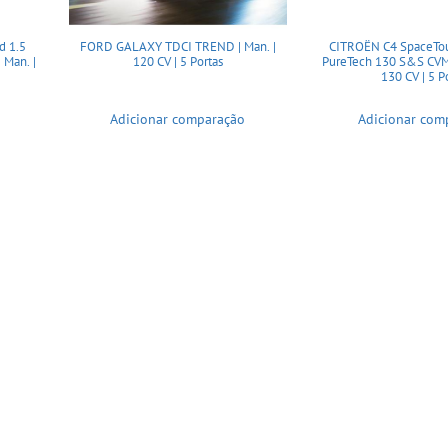
d 1.5
FORD GALAXY TDCI TREND | Man. |
CITROËN C4 SpaceTou
Man. |
120 CV | 5 Portas
PureTech 130 S&S CVM6
130 CV | 5 P
Adicionar comparação
Adicionar com