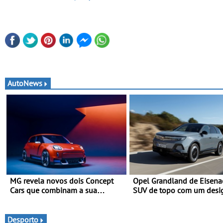
AutoNews
MG revela novos dois Concept
Opel Grandland de Eisena
Cars que combinam a sua
SUV de topo com um desi
herança desportiva com
elegante que poupa recur
tecnologia avançada - No
Goodwood Festival of Speed
Desporto