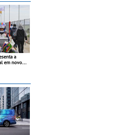
esenta a
al em novo
ol de Kart -
a para a 2ª
to Espanhol