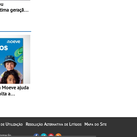
ou
ltima geração
-Ready™ na
dres
olta a
lta” com
1€
 de Utilização
Resolução Alternativa de Litígios
Mapa do Site
nformação