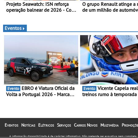
Projeto Seawatch: ISN reforça
O grupo Renault atinge a
operação balnear de 2026 - Com
de um milhão de automóv
apoio de viaturas Volkswagen
elétricos “Made in France”
veículos comerciais
2010
Eventos
EBRO é Viatura Oficial da
Vicente Capela realiza
Evento
Evento
Volta a Portugal 2026 - Marca
treinos rumo à temporada
reforça presença nacional ao
Campeonato Portugal Kart
lado da mítica prova de ciclismo
mira boa estreia - O Cam
e leva a sua gama SUV multi-
Portugal Karting 2026 dec
energia às estradas de Portugal
entre 1 de Março e 6 de
Setembro
Eventos
Notícias
Elétricos
Serviços
Carros Novos
Multimédia
Promoçõe
A informação disponibilizada é de carácter informativo. Não pretende ser exaustiva nem completa