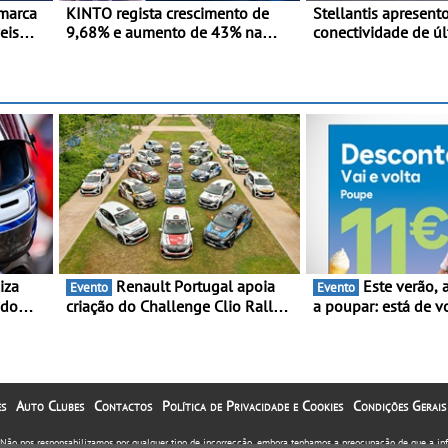
 marca
KINTO regista crescimento de
Stellantis apresent
eis
9,68% e aumento de 43% na
conectividade de ú
 desde
frota elétrica e plug-in
e a plataforma L4
Move 2026, em Lon
Renault Portugal apoia
Este verão, a Moeve ajuda
Evento
Evento
 do
criação do Challenge Clio Rally5
a poupar: está de v
ing e
- O compromisso com o
campanha “Vai e Vo
peonato
automobilismo nacional
descontos de até 1
orre
continua em 2026
s
Auto Clubes
Contactos
Política de Privacidade e Cookies
Condições Gerais
. Não nos responsabilizamos por qualquer tipo de incorrecção, embora tenhamos a preocupação de que a i