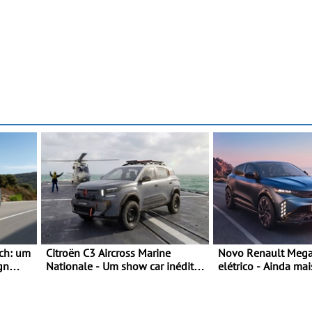
ch: um
Citroën C3 Aircross Marine
Novo Renault Mega
gn
Nationale - Um show car inédito
elétrico - Ainda mai
sos
que celebra 400 anos de
personalidade, din
compromisso e inovação
tecnologia