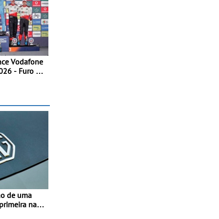
ence Vodafone
026 - Furo na
ira triunfo a
ão de uma
 primeira na
- O início da