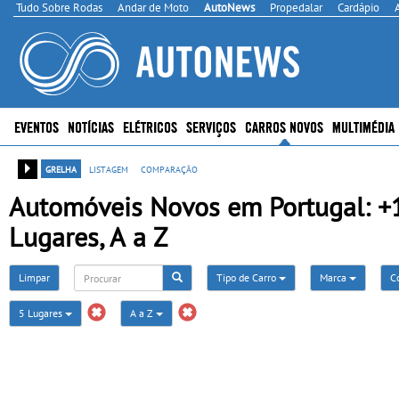
Tudo Sobre Rodas
Andar de Moto
AutoNews
Propedalar
Cardápio
EVENTOS
NOTÍCIAS
ELÉTRICOS
SERVIÇOS
CARROS NOVOS
MULTIMÉDIA
grelha
listagem
comparação
Automóveis Novos em Portugal: +11
Lugares, A a Z
Limpar
Tipo de Carro
Marca
C
5 Lugares
A a Z