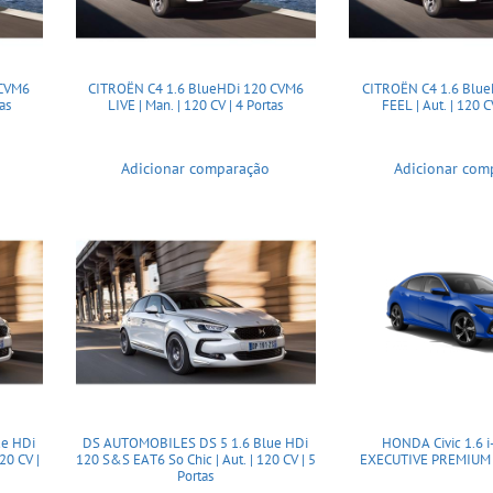
 CVM6
CITROËN C4 1.6 BlueHDi 120 CVM6
CITROËN C4 1.6 Blue
as
LIVE | Man. | 120 CV | 4 Portas
FEEL | Aut. | 120 C
Adicionar comparação
Adicionar com
e HDi
DS AUTOMOBILES DS 5 1.6 Blue HDi
HONDA Civic 1.6 
20 CV |
120 S&S EAT6 So Chic | Aut. | 120 CV | 5
EXECUTIVE PREMIUM | 
Portas