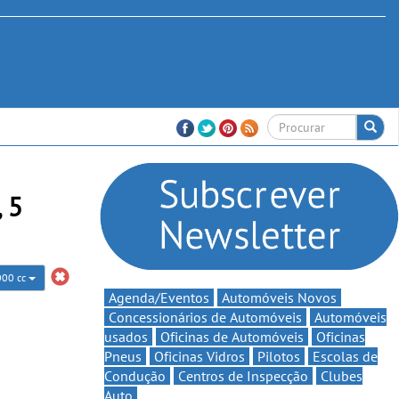
 5
000 cc
Agenda/Eventos
Automóveis Novos
Concessionários de Automóveis
Automóveis
usados
Oficinas de Automóveis
Oficinas
Pneus
Oficinas Vidros
Pilotos
Escolas de
Condução
Centros de Inspecção
Clubes
Auto