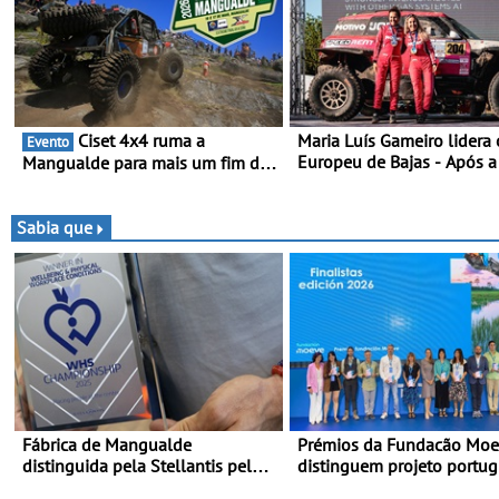
Ciset 4x4 ruma a
Maria Luís Gameiro lidera 
Evento
Europeu de Bajas - Após a
Mangualde para mais um fim de
da Grécia
semana de espetáculo,
resistência e desafios na
montanha
Sabia que
Fábrica de Mangualde
Prémios da Fundacão Mo
distinguida pela Stellantis pela
distinguem projeto portu
sua política de bem-estar -
Fruta Feia pela promoção