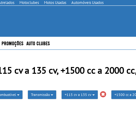
Atrelados
Motoclubes
Motos Usadas
Automóveis Usados
PROMOÇÕES
AUTO CLUBES
5 cv a 135 cv, +1500 cc a 2000 cc,
ombustível
Transmissão
+115 cv a 135 cv
+1500 cc a 2