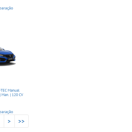
paração
DTEC Manual
Man. | 120 CV
paração
2
>
>>