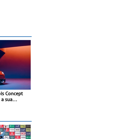
is Concept
 a sua
 com
a - No
 of Speed