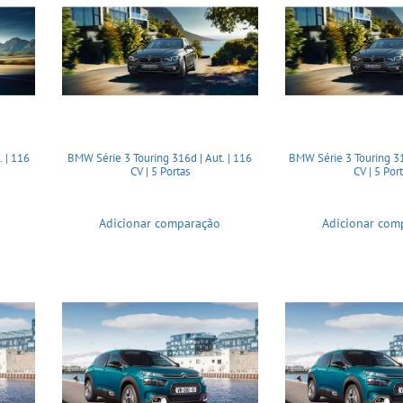
 | 116
BMW Série 3 Touring 316d | Aut. | 116
BMW Série 3 Touring 31
CV | 5 Portas
CV | 5 Por
Adicionar comparação
Adicionar com