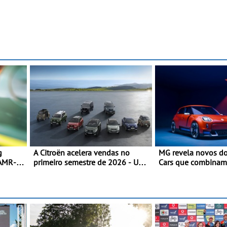
g
A Citroën acelera vendas no
MG revela novos do
 AMR-
primeiro semestre de 2026 - Uma
Cars que combinam
gama renovada, uma dinâmica
herança desportiva
n
confirmada
tecnologia avançad
etem
Goodwood Festival
2026