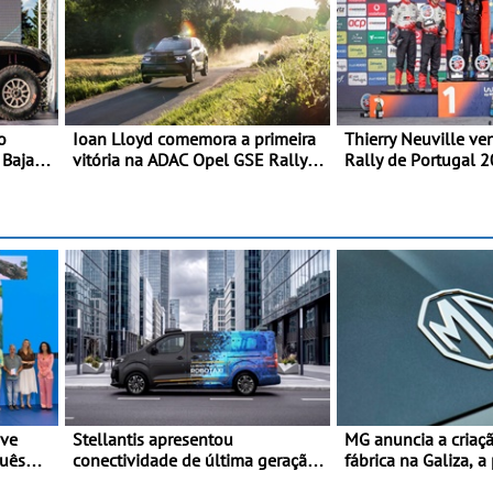
o
Ioan Lloyd comemora a primeira
Thierry Neuville v
 Baja
vitória na ADAC Opel GSE Rally
Rally de Portugal 2
Cup - Claire Schönborn é a
penúltima especial t
segunda mulher a subir ao pódio
Ogier
na Rally Cup
eve
Stellantis apresentou
MG anuncia a criaç
guês
conectividade de última geração
fábrica na Galiza, a
 de uma
e a plataforma L4-Ready™ na
Europa Continental 