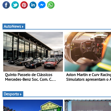
AutoNews
Quinto Passeio de Clássicos
Aston Martin e Curv Racin
Mercedes-Benz Soc. Com. C.
Simulators apresentam o
Santos com inscrições abertas
C01-R Hypercar Edition -
Simulador celebra os Asto
Martin Valkyrie que comp
Desporto
em Le Mans