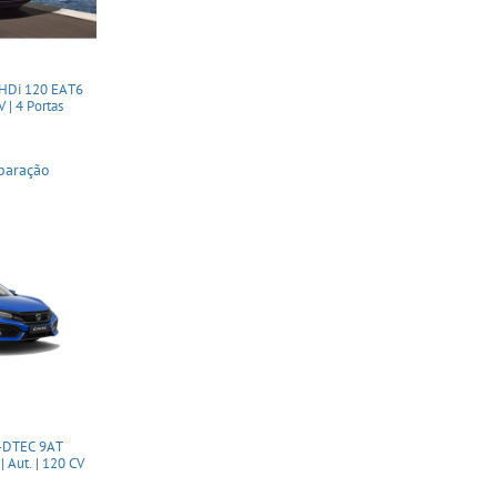
HDi 120 EAT6
V | 4 Portas
paração
i-DTEC 9AT
Aut. | 120 CV