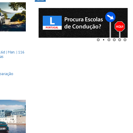
6d | Man. | 116
tas
paração