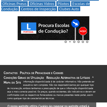
Oficinas Pneus
Oficinas Vidros
Pilotos
Escolas de
Condução
Centros de Inspecção
Clubes Auto
Contactos
Política de Privacidade e Cookies
Condições Gerais de Utilização
Resolução Alternativa de Litígios
A
informação disponibilizada é de carácter informativo. Não pretende ser
Mapa do Site
exaustiva nem completa. Não nos responsabilizamos por qualquer tipo
de incorrecção, embora tenhamos a preocupação de que a informação disponibilizada
seja o mais correcta possível. Os preços, quando existentes, são indicativos e devem ser
confirmados com os respectivos fornecedores ou marcas presentes neste portal, assim
como qualquer tipo de características técnicas.
O nosso website utiliza
Cookies
. Ao navegar no website estará a