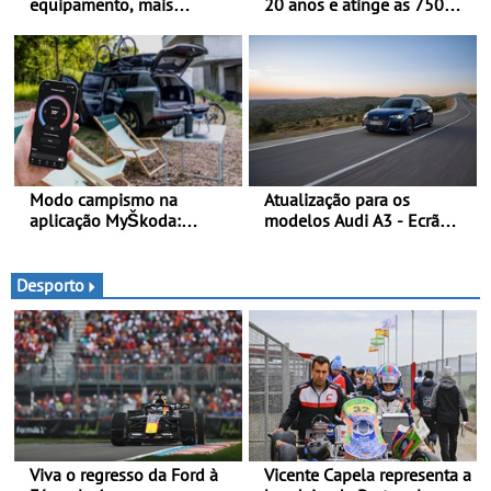
equipamento, mais
20 anos e atinge as 750
tecnologia e uma oferta
000 unidades a nível
ainda mais competitiva -
mundial
Até 740 quilómetros de
autonomia e carregamento
mais rápido
Modo campismo na
Atualização para os
aplicação MyŠkoda:
modelos Audi A3 - Ecrã
pernoitas confortáveis em
panorâmico, assist. de
veículos elétricos
condução adaptativo plus,
estacion. assistido e
Desporto
assistente de marcha-atrás
Viva o regresso da Ford à
Vicente Capela representa a