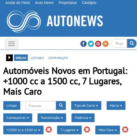
Andar de Moto
Auto News
Propedalar
Cardápio
Toggle
navigation
grelha
listagem
comparação
Automóveis Novos em Portugal:
+1000 cc a 1500 cc, 7 Lugares,
Mais Caro
Limpar
Tipo de Carro
Marca
Combustível
Transmissão
Potência
+1000 cc a 1500 cc
7 Lugares
Mais Caro