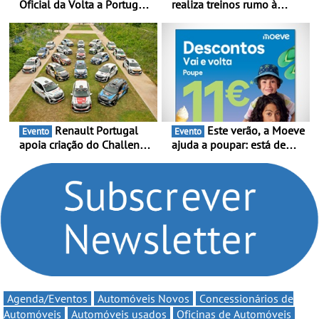
Oficial da Volta a Portugal
realiza treinos rumo à
2026 - Marca reforça
temporada do Campeonato
presença nacional ao lado
Portugal Karting e mira boa
da mítica prova de ciclismo
estreia - O Campeonato
e leva a sua gama SUV
Portugal Karting 2026
multi-energia às estradas
decorre entre 1 de Março e
de Portugal
6 de Setembro
Renault Portugal
Este verão, a Moeve
Evento
Evento
apoia criação do Challenge
ajuda a poupar: está de
Clio Rally5 - O
volta a campanha “Vai e
compromisso com o
Volta” com descontos de
automobilismo nacional
até 11€
continua em 2026
Agenda/Eventos
Automóveis Novos
Concessionários de
Automóveis
Automóveis usados
Oficinas de Automóveis