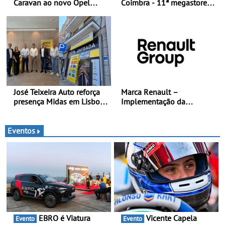
Caravan ao novo Opel
Coimbra - 11ª megastore
Astra Sports Tourer
reforça presença da marca
na Região Centro
José Teixeira Auto reforça
Marca Renault –
presença Midas em Lisboa
Implementação da
com abertura em Campo
estratégia «futuREady»,
Grande - E assinatura para
combinando crescimento,
nova unidade em Vialonga
eletrificação e criação de
Eventos
valor
EBRO é Viatura
Vicente Capela
Evento
Evento