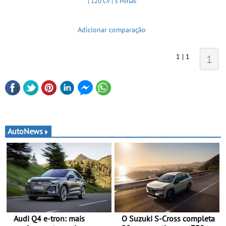
| 120 CV | 5 Portas
Adicionar comparação
1 | 1
1
AutoNews
Audi Q4 e-tron: mais
O Suzuki S-Cross completa